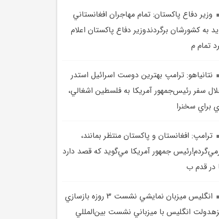
وزير دفاع پاکستان: تمام مهاجران افغانستاني
يد به کشورشان برگردندوزير دفاع پاکستان اعلام
د تمام م
نتانياهو: ترامپ بهترين دوست اسرائيل استدر
ال سفر رئيس‌جمهور آمريکا به فلسطين اشغالي،
 براي سخنرا
ترامپ: افغانستان و پاکستان منتظر بمانند،
مي‌گردم!رئيس جمهور آمريکا مي‌گويد که قصد دارد
 در قدم ب
انگليس ميزبان نمايشي نشست 3 روزه بازسازي
هدولت انگليس با ميزباني نشست بين‌المللي