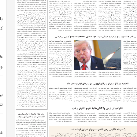
با
کر
خل
وي
بر
تا
غز