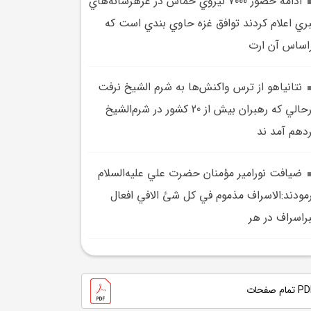
ادامه حضور 7000 نيروي حماس در غزهرسانه‌هاي
ري اعلام کردند توافق غزه حاوي بندي است که
اساس آن ارت
نتانياهو از ترس واکنش‌ها به شرم الشيخ نرفت
درحالي که رهبران بيش از 20 کشور در شرم‌الشيخ
دهم آمد ند
ضيافت نورامير مؤمنان حضرت علي عليه‌السلام
مودند:الاسراف مذموم في کل شئ الافي افعال
براسراف در هر
تمام صفحات