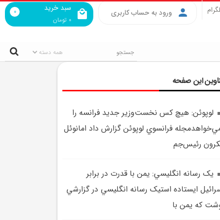
سبد خرید
گرام
0
ورود به حساب کاربری
0
تومان
اوین این صفحه
لوپوئن: هيچ کس نخست‌وزير جديد فرانسه را
ي‌خواهدمجله فرانسوي لوپوئن گزارش داد امانوئل
رون رئيس‌جم
يک رسانه انگليسي: يمن با قدرت در برابر
رائيل ايستاده استيک رسانه انگليسي در گزارشي
شت که يمن با