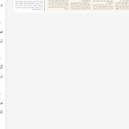
در
مو
تر
گس
در
مر
ات