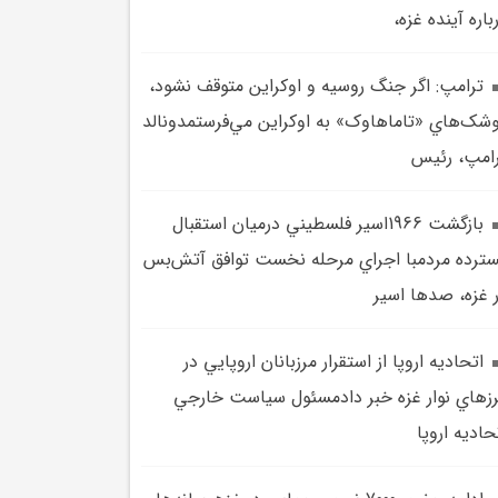
باره آينده غزه،
ترامپ: اگر جنگ روسيه و اوکراين متوقف نشود،
شک‌هاي «تاماهاوک» به اوکراين مي‌فرستمدونالد
امپ، رئيس
بازگشت 1966اسير فلسطيني درميان استقبال
ترده مردمبا اجراي مرحله نخست توافق آتش‌بس
 غزه، صدها اسير
اتحاديه اروپا از استقرار مرزبانان اروپايي در
زهاي نوار غزه خبر دادمسئول سياست خارجي
حاديه اروپا