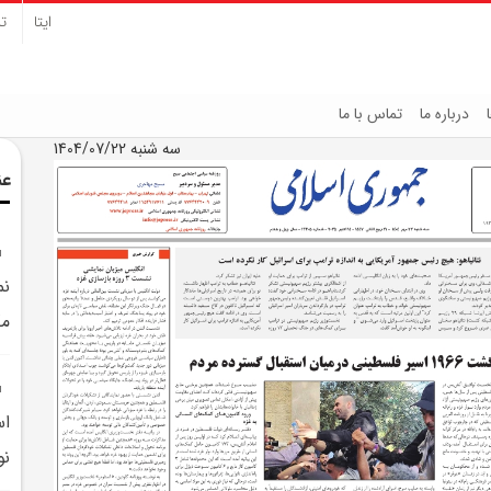
ایتا
تل
درباره ما
تماس با ما
سه شنبه 1404/07/22
عن
نم
مک
اس
نو