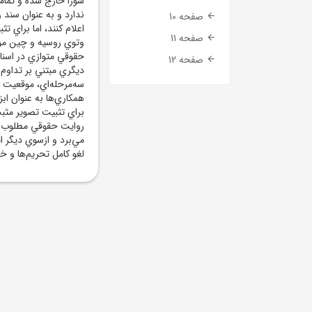
شورا خارج شده و تمامي
ندارد و به عنوان سند
صفحه 10
اعلام کنند، اما براي 
صفحه 11
حقوقي متوازي در اسناد
صفحه 12
ديگري مبتني بر تداوم 
سه‌مرحله‌اي، موقعيت 
همکاري‌ها به عنوان ابز
براي تثبيت تصوير مثب
روايت حقوقي مطلوب. اي
مي‌برد و ازسوي ديگر اي
لغو کامل تحريم‌ها و خ