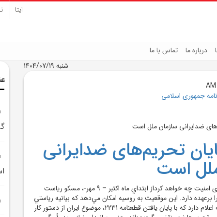
ایتا
تل
درباره ما
تماس با ما
شنبه 1404/07/19
عن
نامه جمهوری اسلامی
گر
 پایان تحریم‌های ضدایرانی
ملل است
ا
روسیه در ریاست شورای امنیت چه خواهد کرداز ابتداي ماه اکتبر – 9 مهر-، مسکو رياست
ا برعهده دارد. اين موقعيت به روسيه امکان مي‌دهد که بيانيه رياستي
صادر کند و به صراحت اعلام دارد که با پايان يافتن قطعنامه 2231، موضوع ايران از دستور کار