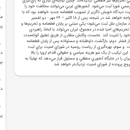
 تحريم‌ها نيز منقضي گرديده‌اند. چنين بيانيه‌اي نيازي به رأي‌گيري
 رسمي شورا ثبت مي‌شود. کشورهاي غربي مي‌توانند مخالفت خود را
تثبيت ديدگاه خويش ناگزير از تصويب قطعنامه جديد خواهند بود که با
مت
وتوي روسيه و چين مواجه خواهد شد.در نتيجه، پس از 18 اکتبر – 26 مهر - دو تفسير
 سازمان ملل ثبت مي‌شود؛ يکي مبتني بر پايان قطعنامه و تحريم‌ها و
پر
تحريم‌هاي احيا شده.در مجموع، ايران مي‌تواند با اتخاذ راهبردي
خود را تثبيت کند. نخست، واکنش متقارن از طريق تعليق کوتاه‌مدت
ار فشار. دوم، بازگشت داوطلبانه و مسئولانه پس از پايان قطعنامه
ت. و سوم، بهره‌گيري از رياست روسيه در شوراي امنيت براي ثبت
در
ن ترکيب از يک سو هزينه سياسي و حقوقي اقدام اروپا را بالا
ران را در جايگاه کشوري منطقي و مسئول قرار مي‌دهد که نهايتاً به
بي
روج پرونده از شوراي امنيت نزديک‌تر خواهد شد.
ده
پزشکي