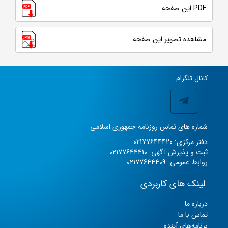
PDF این صفحه
مشاهده تصویر این صفحه
کانال تلگرام
شماره های تماس روزنامه جمهوری اسلامی
دفتر مرکزی: 02177644420
ثبت و پذیرش آگهی: 02177644410
روابط عمومی: 02177644409
لینک های کاربردی
درباره ما
تماس با ما
برنامه‌های آینده