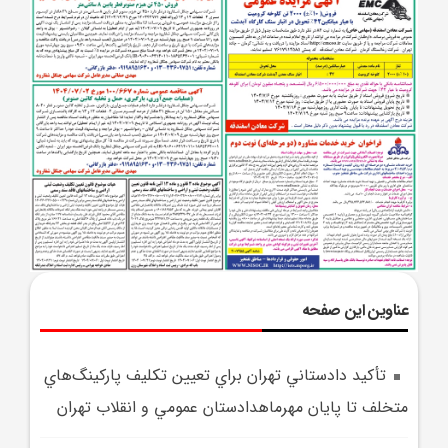
عناوین این صفحه
تأکيد دادستاني تهران براي تعيين تکليف پارکينگ‌هاي
متخلف تا پايان مهرماهدادستان عمومي و انقلاب تهران