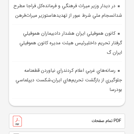
در ديدار وزير ميراث فرهنگي و فرمانده‌کل فراجا مطرح
شدانسجام ملي شرط عبور از تهديدهاستوزير ميراث‌فرهن
کانون هموفيلي ايران هشدار دادبيماران هموفيلي
گرفتار تحريم داخليرئيس هيئت مديره کانون هموفيلي
ايران گ
رسانه‌هاي غربي اعلام کردندراي نياوردن قطعنامه
جلوگيري از بازگشت تحريم‌هاي ايران،شکست ديپلماسي
بودرسا
PDF تمام صفحات