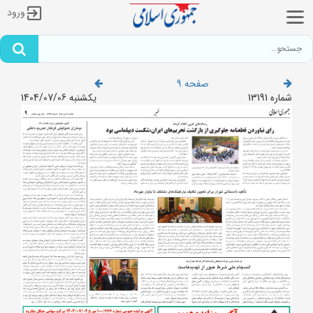
ورود
صفحه 9
شماره 13191
یکشنبه 1404/07/06