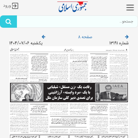
ورود
صفحه 8
شماره 13191
یکشنبه 1404/07/06