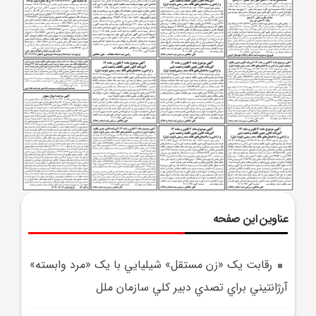
عناوین این صفحه
رقابت يک «زن مستقل» شيليايي با يک «مرد وابسته»
آرژانتيني براي تصدي دبير کلي سازمان ملل