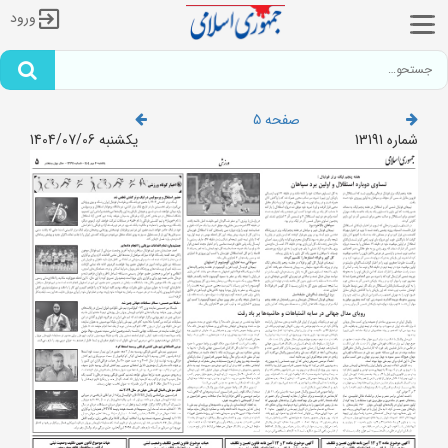
ورود
صفحه 5
شماره 13191
یکشنبه 1404/07/06