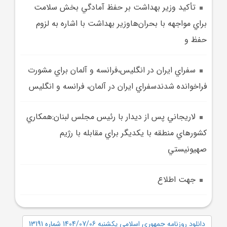
تأکيد وزير بهداشت بر حفظ آمادگي بخش سلامت
براي مواجهه با بحران‌هاوزير بهداشت با اشاره به لزوم
حفظ و
سفراي ايران در انگليس،فرانسه و آلمان براي مشورت
فراخوانده شدندسفراي ايران در آلمان، فرانسه و انگليس
لاريجاني پس از ديدار با رئيس مجلس لبنان:همکاري
کشورهاي منطقه با يکديگر براي مقابله با رژيم
صهيونيستي
جهت اطلاع
دانلود روزنامه جمهوری اسلامی یکشنبه 1404/07/06 شماره 13191