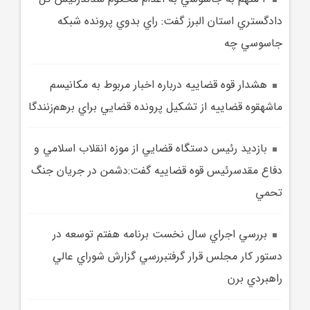
دادگستري استان البرز گفت: راي بدوي پرونده شبکه
جاسوسي چه
هشدار قوه قضاييه درباره اخبار مربوط به مکانيسم
ماشهقوه قضاييه از تشکيل پرونده قضايي براي برهم‌زنندگا
بازديد رئيس دستگاه قضايي از موزه انقلاب اسلامي و
دفاع مقدسرئيس قوه قضاييه گفت:دشمن در جريان جنگ
تحمي
بررسي اجراي سال نخست برنامه هفتم توسعه در
دستور کار مجلس قرار گرفتبررسي گزارش شوراي عالي
راهبردي برن