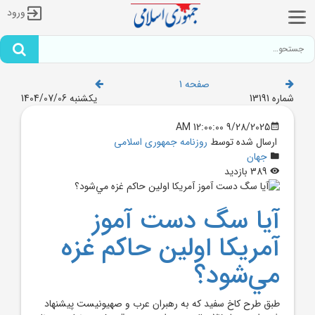
ورود
صفحه 1
شماره 13191
یکشنبه 1404/07/06
9/28/2025 12:00:00 AM
ارسال شده توسط
روزنامه جمهوری اسلامی
جهان
389 بازدید
آيا سگ دست آموز
آمريکا اولين حاکم غزه
مي‌شود؟
طبق طرح کاخ سفيد که به رهبران عرب و صهيونيست پيشنهاد