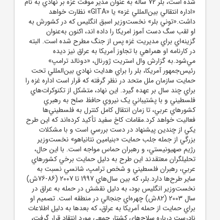
شده است، بلر 72 ساله به عنوان مدير موقت غزه بر نهادي به نام
«اداره انتقالي بين‌المللي غزه» يا «GITA» نظارت خواهد
داشت.«توني بلر» نخست‌وزير اسبق انگليس که در کشورش به
او لقب سگ دست آموز امريکا را داده اند، اکنون به‌عنوان
گزينه‌اي براي مديريت غزه پس از جنگ مطرح شده است. البته
در کارنامه او همراهي با تجاوز آمريکا به عراق نيز ديده
مي‌شود.به گزارش وال استريت ژورنال، «دونالد ترامپ»
رئيس‌جمهور آمريکا، بلر را براي هدايت نهادي بين‌المللي تحت
حمايت سازمان ملل متحد در نظر گرفته که قرار است اداره غزه را
براي چند سال بر عهده گيرد. اين نهاد، متشکل از تکنوکرات‌هاي
فلسطيني و با پشتيباني يک نيروي حافظ صلح به رهبري
کشورهاي عربي، تا زمان انتقال کامل کنترل به فلسطيني‌ها
فعاليت خواهد کرد.مقامات کاخ سفيد تأکيد کرده‌اند که اين طرح
يکي از چندين پيشنهاد در دست بررسي است و با مشکلات
بزرگي از جمله جلب حمايت «بنيامين نتانياهو» نخست‌وزير
رژيم صهيونيستي، و رهبران حماس مواجه است. با اين حال،
تحليلگران معتقدند اين طرح به دليل حمايت برخي کشورهاي
عربي، رهبران فلسطيني و شخص ترامپ، شانسي نسبت به
ساير طرح‌ها دارد.بلر، که بين سال‌هاي 1997 تا 2007 (86-76ش)
نخست‌وزير انگليس بود، به دليل نقشش در حمله به عراق در
سال 2003 (82ش) چهره‌اي جنجالي در منطقه است. تصميم او
براي حمايت از حمله آمريکا به عراق، که بعدها به دليل اطلاعات
نادرست درباره سلاح‌هاي کشتار جمعي مورد انتقاد قرار گرفت،