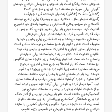
همچنان بحث‌برانگيز است.بلر همچنين تجربه‌اي طولاني درنقش
آفريني براي امريکا در منطقه دارد. او بين سال‌هاي 2007
(86ش) تا 2015 (94ش) به‌عنوان فرستاده گروه چهارگانه
(آمريکا، سازمان ملل، اتحاديه اروپا و روسيه) براي ارتقاي توسعه
اقتصادي در سرزمين‌هاي فلسطيني و پيشبرد راه‌حل دو کشوري
فعاليت کرد. موسسه توني بلر براي تغيير جهاني، که او پس از
ترک قدرت تأسيس کرد، به دولت‌ها در اجراي طرح‌هاي
توسعه‌اي مشاوره مي‌دهد و به «مک‌کنزي براي رهبران جهان»
معروف است.نقش دقيق بلر هنوز مشخص نيست؛ ممکن است
او به‌عنوان مدير اجرايي با اختيارات مستقيم يا رئيس يک نهاد
نظارتي فعاليت کند. دفتر بلر به درخواست‌ها براي اظهارنظر
پاسخي نداده است.«مالکوم ريفکيند» وزير خارجه سابق انگليس
نيز معتقد است که بلر احتمالاً به جاي نقش اجرايي، ترجيح
مي‌دهد مشاوره دهد، زيرا اداره غزه چالشي پيچيده و دشوار
خواهد بود.بلر در ماه‌هاي اخير با رهبران عرب منطقه، مقامات
کاخ سفيد و «جرد کوشنر» داماد يهودي ترامپ و فرستاده سابق
غرب آسيا ديدار کرده و طرحي براي آينده غزه تدوين کرده است.
او از حمايت امارات برخوردار بوده و با مقامات سعودي نيز
گفت‌وگوهايي داشته است. نام بلر پيش‌تر نيز پس از آغاز جنگ
غزه براي هماهنگي کمک‌هاي بين‌المللي به اين منطقه مطرح
شده بود، اما به نتيجه نرسيد.انگليس به‌عنوان کشوري با سابقه
طولاني در استعمار و نقش تاريخي در تأسيس رژيم غاصب