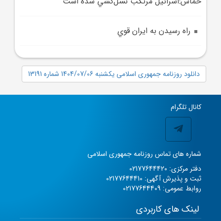
حماس:اسرائيل مرتکب نسل‌کشي شده است
راه رسيدن به ايران قوي
دانلود روزنامه جمهوری اسلامی یکشنبه 1404/07/06 شماره 13191
کانال تلگرام
شماره های تماس روزنامه جمهوری اسلامی
دفتر مرکزی: 02177644420
ثبت و پذیرش آگهی: 02177644410
روابط عمومی: 02177644409
لینک های کاربردی