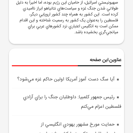
صهيونيستي اسرائيل، از حاميان اين رژيم بوده، اما اخيراً به دليل
طولاني شدن جنگ غزه و سياست‌هاي نتانياهو ابراز نااميدي
کرده است. اين کشور به همراه چند کشور اروپايي ديگر،
فلسطين را به‌عنوان يک کشور به رسميت شناخته و اين اقدام
ممکن است به انگليس اعتباري نزد کشورهاي عربي براي
ميانجي‌گري بخشيده باشد.
عناوین این صفحه
آيا سگ دست آموز آمريکا اولين حاکم غزه مي‌شود؟
رئيس جمهور کلمبيا: داوطلبان جنگ را براي آزادي
فلسطين اعزام مي‌کنم
حمايت مورخ مشهور يهودي انگليسي از