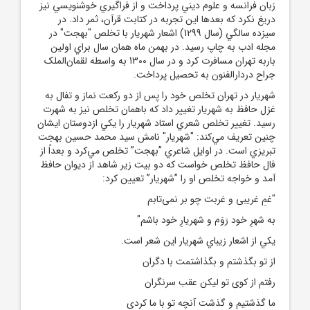
زبان فرانسه و علوم ديني پرداخت و از فراگيري خوشنويسي نيز
دريغ نکرد که بعد‌ها اين تجربه در کتابت قرآن، ثمر داد. در
سيزده سالگي (سال 1299) اشعار شهريار با تخلص "بهجت" در
مجله ادب به چاپ رسيد. در بهمن ماه همان سال براي اولين
باربه تهران مسافرت کرد و در سال 1300 به واسطه لقمان‌الملک
جراح دردارالفنون به تحصيل پرداخت.
شهريار در تهران تخلص خود را پس از دو رکعت نماز و تفال به
غزل حافظ به شهريار تغيير داد که باهمان تخلص نيز به شهرت
رسيد. تغيير تخلص شعري استاد شهريار را يکي ازدوستان ايشان
چنين تعريف مي‌کند: "شهريار" نامش سيد محمد حسين بهجت
تبريزي است. در اوايل شاعري ”بهجت” تخلص مي‌کرد و بعداً از
فال حافظ تخلص خواست که دو بيت زير شاهد از ديوان حافظ
آمد و خواجه تخلص او را ”شهريار” تعيين کرد:
"غمِ غریبی و غربت چو بر نمی‌تابم
به شهرِ خود رَوَم و شهریارِ خود باشم"
يکي از اشعار زيباي شهريار اين شعر است.
از تو بگذشتم و بگذاشتمت با دگران
رفتم از کوی تو لیکن عقب سرنگران
ما گذشتیم و گذشت آنچه تو با ما کردی