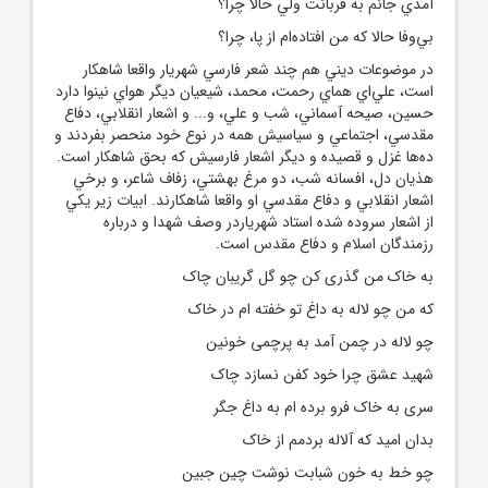
آمدي جانم به قربانت ولي حالا چرا؟
بي‌‌وفا حالا که من افتاده‌ام از پا، چرا؟
در موضوعات ديني هم چند شعر فارسي شهريار واقعا شاهکار
است، علي‌اي هماي رحمت، محمد، شيعيان ديگر هواي نينوا دارد
حسين، صيحه آسماني، شب و علي، و... و اشعار انقلابي، دفاع
مقدسي، اجتماعي و سياسيش همه در نوع خود منحصر بفردند و
ده‌ها غزل و قصيده و ديگر اشعار فارسيش که بحق شاهکار است.
هذيان دل، افسانه شب، دو مرغ بهشتي، زفاف شاعر، و برخي
اشعار انقلابي و دفاع مقدسي او واقعا شاهکارند. ابيات زير يکي
از اشعار سروده شده استاد شهرياردر وصف شهدا و درباره
رزمندگان اسلام و دفاع مقدس است.
به خاک من گذری کن چو گل گریبان چاک
که من چو لاله به داغ تو خفته ام در خاک
چو لاله در چمن آمد به پرچمی خونین
شهید عشق چرا خود کفن نسازد چاک
سری به خاک فرو برده ام به داغ جگر
بدان امید که آلاله بردمم از خاک
چو خط به خون شبابت نوشت چین جبین