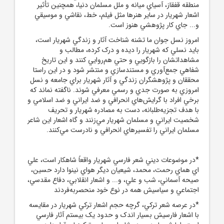
منطقه قفقاز، آسياي ميانه و ملل مسلمان دنيا، همچنين تأثير
اشعار شهريار در ساير هنرها مثل فيلم، خط، نقاشي و موسيقي
و... جاي کار پژوهشي هنوز است.
امروز نسل جوان ما تشنه شناخت آثار و زندگي شهريار است،
بايد نسلي که شهريار را ديده و درک کرده، مطالب و
مشاهداتشان را بازگويي و حتي هم‌روايي کنند و اين تاريخ
شفاهي جمع‌آوري و مستندسازي و منتشر شود و در اين راستا
محققان و پژوهشگران زندگي و آثار شهريار براي جامعه و نسل
امروزي به صورت جدي و رسمي معرفي شوند. ناگفته نماند که
برخي افراد با گرايش‌هاي انحرافي و ضد ايراني و ضد اسلامي و
با هدف تجزيه‌طلبانه، دست به مصادره شهريار و تحريف
شخصيت ايراني و مسلمان شهريار مي‌زنند و گاه اشعار اين شاعر
مسلمان ايراني را تفسيرهاي انحرافي و نادرست مي‌کنند.
*در موضوعات ديني شعر فارسي شهريار واقعاً شاهکار است، علي‌
اي هماي رحمت، محمد، شيعيان ديگر هواي نينوا دارد حسين،
صيحه آسماني، شب و علي، و... و اشعار انقلابي، دفاع مقدسي،
اجتماعي و سياسيش همه در نوع خود منحصربه‌فردند
*در عرصه شعر ترکي، گرچه حجم اشعار ترکي‌‌ شهريار در مقايسه
با اشعار فارسيش بسيار اندک و حدود يک بيستم آثار فارسي