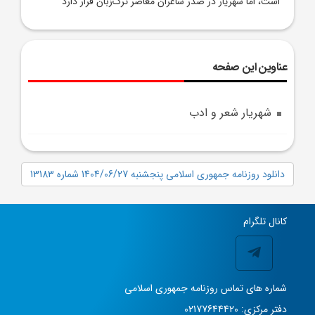
است، اما شهريار در صدر شاعران معاصر ترک‌زبان قرار دارد
عناوین این صفحه
شهريار شعر و ادب
دانلود روزنامه جمهوری اسلامی پنجشنبه 1404/06/27 شماره 13183
کانال تلگرام
شماره های تماس روزنامه جمهوری اسلامی
دفتر مرکزی: 02177644420