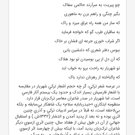
چو پیریت به سرآرند حاکمی سفاک
بگیر چنگی و راهم بزن به ماهوری
که ساز من همه راه عراق میزد و راک
به ساقیان طرب گو که خواجه فرماید
اگر شراب خوری جرعه ای فشان بر خاک
ببوس دفتر شعری که دلنشین یابی
که آن دل از پی بوسیدن تو بود هلاک
تو شهریار به راحت برو به خواب ابد
که پاکباخته از رهزنان ندارد باک
در عرصه شعر ترکي، گر چه حجم اشعار ترکي‌‌ شهريار در مقايسه
با اشعار فارسيش بسيار اندک و حدود يک بيستم آثار فارسي
است، اما شهريار در صدر شاعران معاصر ترک‌زبان قرار دارد.
منظومه ابتکاري «حيدربابايه سلام» يک شاهکار بي‌سابقه و بلکه
بي‌لاحقه‌ است، نه قبلاً در سراسر ادبيات ترکي و آذري چنين
اثري بوده و نه بعد از پديد آمدن و انتشار (1332ش.) و استقبال
جهاني از آن در طول بيش از هفتاد سال، چنين اثري ازسوي ديگر
شاعران ترک‌زبان پديد آمد، با اينکه بيش از چهارصد اثر ازسوي
شاعران ترک‌زبان ايران و عراق و آذربايجان و... به سبک