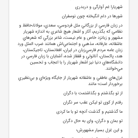
شهریارا غم آوارگی و دربدری
شورها در دلم انگیخته چون نوسفران
در زبان فارسي از بزرگاني مثل فردوسي، سعدي، مولانا،حافظ و
نظامي که بگذريم، آثار و اشعار هيچ شاعري به اندازه شهريار
مشهور و زبانزد خاص و عام نيست، شاعر بزرگي که شعرهاي
عاشقانه، عارفانه، مذهبي و اجتماعي‌اش همانند ضرب المثل ورد
زبان عامه مردم فارسي‌زبان در ايران، افغانستان‌، تاجيکستان،
هند، پاکستان، آناتولي و قفقاز شده، آشنايان با زبان فارسي در
دانشگاه‌هاي دنيا نيز اشعار شهريار را با اعجاب و تحسين
مي‌خوانند.
غزل‌هاي عاطفي و عاشقانه شهريار از جايگاه ويژه‌اي و بي‌نظيري
برخوردار است؛ مانند
از تو بگذشتم‌ و بگذاشتمت با دگران
رفتم از کوی تو لیکن عقب سر نگران
ما گذشتیم و گذشت آنچه تو با ما کردی
تو بمان و دگران، وای به حال دگران
و اين غزل بسيار مشهورش؛