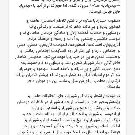
«حيدربابايه سلام» سروده‌ شده، اما هيچ‌کدام از آنها با حيدربابا
قابل قياس نيست.
منظومه حيدربابا علاوه بر داشتن تلاطم احساس، عاطفه و
تصاوير بديع و بي‌‌مانند شاعرانه از طبيعت و زندگي پاک
روستايي و حسرت گذشته زلال و سادگي مردمان صاف، پاک و
دوست داشتني، چشمي به آداب و رسوم و فرهنگ مردم
آذربايجان، افسانه‌ها، اسطوره‌ها، تلميحات تاريخي، محلي، ديني
و اجتماعي دارد و نيز اعتراض به ناملايمات اجتماعي زمانش و
وحشيت‌ تمدن غربي در حيدربابا ديده مي‌شود. همچنين شاهکار
فاخر ترکي ديگر شهريار شعري بلند و نيمايي به نام «سهنديه»
بحق حيرت انگيز و بي‌سابقه و لاحقه‌ است. سهنديه و حيدربابا
دو اثر مهم ادبيات ترکي به شمار مي‌روند که بيشتر شاعران بزرگ
ترک‌زبان معاصر، از آوردن مثل و مانند اين دو ديوان عاجز
مانده‌اند.
در موضوع اشعار و زندگي شهريار، جاي تحقيقات علمي و
پژوهش‌محور هنوز باز است، از جمله شهريار در خاطرات دوستان
صادق و بي‌غش او، همچنين شهريار و اسلام، شهريار و
ايراندوستي‌، شهريار و اتحاد اقوام ايراني به نام ملت واحد و
بزرگ ايران، شهريار و تاريخ و تمدن گذشته ايران، شهريار و
انقلاب اسلامي، شهريار و خانواده، و تأثير گسترده شهريار در
فرهنگ و ادبيات ملل دنيا مخصوصا ملل فارسي زبان و ترک‌زبان