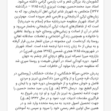
کشورمان ياد بزرگان شعر و ادب پارسي گرامي داشته مي‌شود.
استاد سيد محمدحسين بهجت تبريزي (زاده 1285 – درگذشته
1367) متخلص به شهريار شاعر ايراني اهل آذربايجان بود که به
زبان‌هاي ترکي آذربايجاني و فارسي شعر سروده است. مهم‌ترين
اثر استاد شهريار منظومه حيدربابايه سلام (سلام به حيدربابا)
است که از شاهکارهاي ادبيات ترکي آذربايجاني به‌شمار مي‌رود و
شاعر در آن از اصالت و زيبايي‌هاي روستاي خود و روابط عاطفي
با خانواده و همچنين زندگي اجتماعي و تعاملات صادقانه اهالي
روستا ياد کرده‌است. اين مجموعه در ميان اشعار مدرن قرار گرفته
و به بيش از 80 زبان زنده دنيا ترجمه شده است. استاد شهريار
در شهريورماه 1285 هجري شمسي (1325 هجري قمري) در
بازارچه ميرزا نصراله تبريز واقع درچاي کنار چشم به جهان
گشود. دوره کودکي استاد در آغوش طبيعت و روستا سپري شد
که منظومه حيدر بابا مولود آن خاطرات است.
پدرش حاجي ميرآقا خشگنابي، از سادات خشگناب (روستايي در
نزديک قره چمن) و از وکلاي مبرز دادگستري تبريز و مردي
فاضل و خوش محاوره و از خوشنويسان دوره خود و با ايمان و
کريم الطبع بود. درسال 1331 (هـ. ق) پدر، سيد محمد حسين را
جهت ادامه تحصيل به تبريز باز آورد و او نزد پدر شروع به
فراگيري مقدمات ادبيات عرب نمود و در سال 1332 (هـ.ق)
جهت تحصيل اصول جديد به مدرسه متحده وارد شد و در
همين سال اولين شعر رسمي خود را سرود و سپس به آموختن