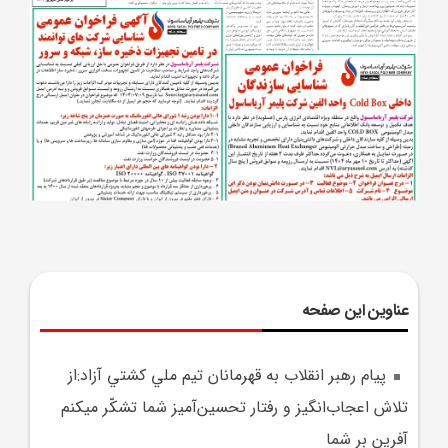
عناوین این صفحه
پيام رهبر انقلاب به قهرمانان تيم ملي کشتي آزاد:از
تلاش اعجاب‌انگيز و رفتار تحسين‌آميز شما تشکّر ميکنم
آفرين بر شما