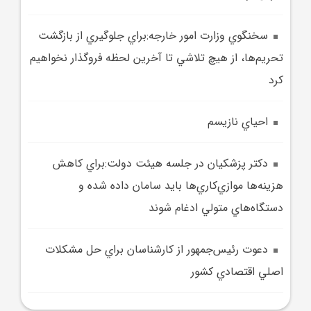
سخنگوي وزارت امور خارجه:براي جلوگيري از بازگشت
تحريم‌ها، از هيچ تلاشي تا آخرين لحظه فروگذار نخواهيم
کرد
احياي نازيسم
دکتر پزشکيان در جلسه هيئت دولت:براي کاهش
هزينه‌ها موازي‌کاري‌ها بايد سامان داده شده و
دستگاه‌هاي متولي ادغام شوند
دعوت رئيس‌جمهور از کارشناسان براي حل مشکلات
اصلي اقتصادي کشور