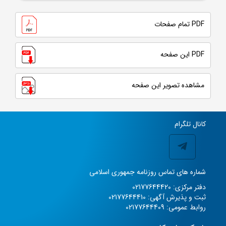
PDF تمام صفحات
PDF این صفحه
مشاهده تصویر این صفحه
کانال تلگرام
شماره های تماس روزنامه جمهوری اسلامی
دفتر مرکزی: 02177644420
ثبت و پذیرش آگهی: 02177644410
روابط عمومی: 02177644409