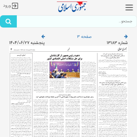
ورود
صفحه 3
شماره 13183
پنجشنبه 1404/06/27