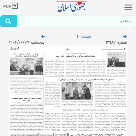
ورود
صفحه 4
شماره 13183
پنجشنبه 1404/06/27