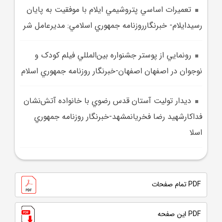
تعميرات اساسي پتروشيمي ايلام با موفقيت به پايان
رسيدايلام- خبرنگارروزنامه جمهوري اسلامي: مديرعامل شر
رونمايي از پوستر جشنواره بين‌المللي فيلم کودک و
نوجوان در اصفهان اصفهان-خبرنگار روزنامه جمهوري اسلام
ديدار توليت آستان قدس رضوي با خانواده آتش‌نشان
فداکارشهيد رضا فخريانمشهد-خبرنگار روزنامه جمهوري
اسلا
PDF تمام صفحات
PDF این صفحه