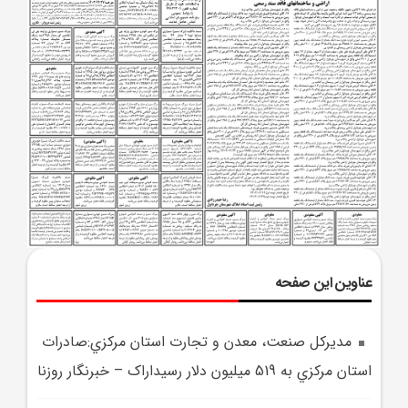
عناوین این صفحه
مديرکل صنعت، معدن و تجارت استان مرکزي:صادرات
استان مرکزي به 519 ميليون دلار رسيداراک – خبرنگار روزنا