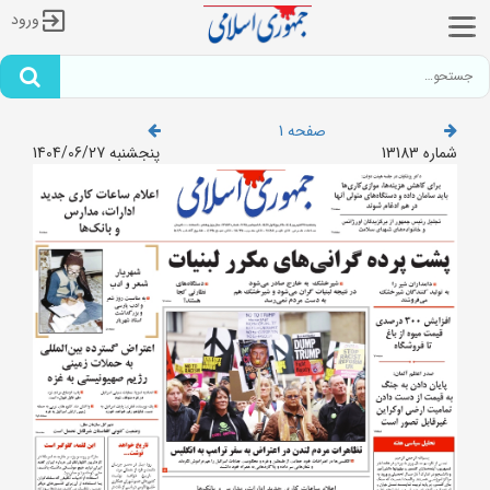
ورود
صفحه 1
شماره 13183
پنجشنبه 1404/06/27