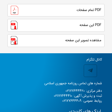
PDF تمام صفحات
PDF این صفحه
مشاهده تصویر این صفحه
کانال تلگرام
شماره های تماس روزنامه جمهوری اسلامی
دفتر مرکزی: 02177644420
ثبت و پذیرش آگهی: 02177644410
روابط عمومی: 02177644409
لینک های کاربردی