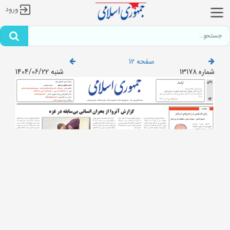
ورود
صفحه 12
شماره 13178
شنبه 1404/06/22