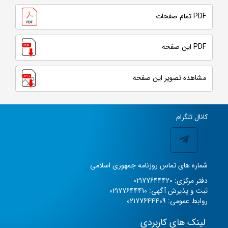
PDF تمام صفحات
PDF این صفحه
مشاهده تصویر این صفحه
کانال تلگرام
شماره های تماس روزنامه جمهوری اسلامی
دفتر مرکزی: 02177644420
ثبت و پذیرش آگهی: 02177644410
روابط عمومی: 02177644409
لینک های کاربردی