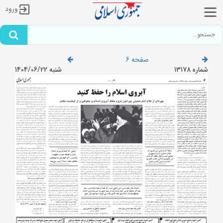
ورود
صفحه 6
شماره 13178
شنبه 1404/06/22