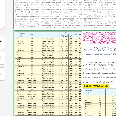
PDF 
PDF
م