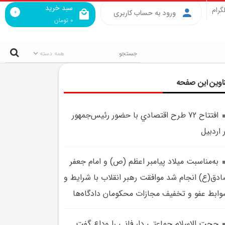
سبد خرید
گرام
0
ورود به حساب کاربری
0
تومان
اوین این صفحه
افتتاح 72 طرح اقتصادي با حضور رئيس‌جمهور
 اردبيل
به‌مناسبت ميلاد پيامبر اعظم (ص) و امام جعفر
دق(ع) انجام شد موافقت رهبر انقلاب با شرايط و
ابط عفو و تخفيف مجازات محکومان دادگاه‌ها
حجت الاسلام جماعتي دار فاني را وداع گفت