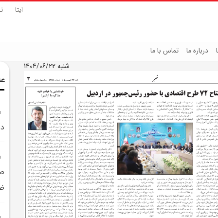
ایتا
تل
درباره ما
تماس با ما
شنبه 1404/06/22
عن
در
صا
ضو