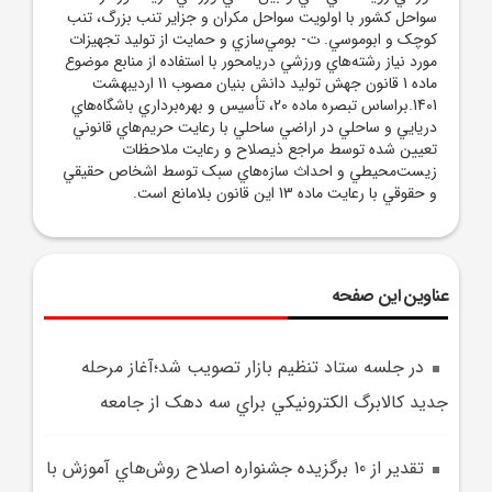
سواحل کشور با اولويت سواحل مکران و جزاير تنب بزرگ، تنب
کوچک و ابوموسي. ت- بومي‌سازي و حمايت از توليد تجهيزات
مورد نياز رشته‌هاي ورزشي دريامحور با استفاده از منابع موضوع
ماده 1 قانون جهش توليد دانش بنيان مصوب 11 ارديبهشت
1401.براساس تبصره ماده 20، تأسيس و بهره‌برداري باشگاه‌هاي
دريايي و ساحلي در اراضي ساحلي با رعايت حريم‌هاي قانوني
تعيين شده توسط مراجع ذيصلاح و رعايت ملاحظات
زيست‌محيطي و احداث سازه‌هاي سبک توسط اشخاص حقيقي
و حقوقي با رعايت ماده 13 اين قانون بلامانع است.
عناوین این صفحه
در جلسه ستاد تنظيم بازار تصويب شد؛آغاز مرحله
جديد کالابرگ الکترونيکي براي سه دهک از جامعه
تقدير از 10 برگزيده جشنواره اصلاح روش‌هاي آموزش با