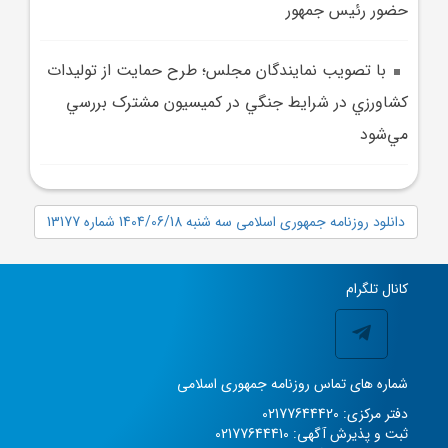
حضور رئيس جمهور
با تصويب نمايندگان مجلس؛ طرح حمايت از توليدات
کشاورزي در شرايط جنگي در کميسيون مشترک بررسي
مي‌شود
دانلود روزنامه جمهوری اسلامی سه شنبه 1404/06/18 شماره 13177
کانال تلگرام
شماره های تماس روزنامه جمهوری اسلامی
دفتر مرکزی: 02177644420
ثبت و پذیرش آگهی: 02177644410