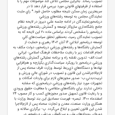
تصويب رساند. بنابراين مجلس تلاش کند موضوعات مهم را با
استفاده از ظرفيتهاي قانوني مورد بررسي قرار دهد تا در
سريعترين زمان ممکن نتيجه مطلوب حاصل شود.* راي مثبت
نمايندگان مجلس به توسعه رشته‌هاي ورزشي
دريامحورنمايندگان در ادامه جلسه علني ديروز در لايحه نظام
جامع باشگاه‌داري سازوکار توسعه و گسترش رشته‌هاي ورزشي
دريامحور را مشخص کردند.براساس ماده 20 اين لايحه که به
تصويب نمايندگان رسيد، به‌منظور تحقق سياست‌هاي کلي
توسعه دريامحور ابلاغي 16 آبان 1402 رهبري و حمايت از
گسترش باشگاه‌ها و رشته‌هاي ورزشي دريامحور، دولت مکلف به
انجام اقدامات زير با رعايت ملاحظات فرهنگ اسلامي- ايراني
است:الف- تدوين نقشه راه و برنامه عملياتي گسترش رشته‌هاي
ورزشي دريامحور با رويکرد سياست‌گذاري يکپارچه و هم‌افزايي
نهادها و دستگاه‌هاي ذي‌ربط توسط وزارت ظرف سه‌ماه پس از
لازم‌الاجراشدن اين قانون و تصويب در شوراي عالي ورزش و
تربيت‌بدني.ب- صدور مجوزهاي لازم براي واردات امکانات و
تجهيزات مورد نياز رشته‌هاي ورزشي دريامحوري که مشابه
داخلي ندارند براي باشگاه‌هاي متقاضي با معافيت حقوق ورودي
و با رعايت قانون تسهيل صدور مجوزهاي کسب و کار مصوب 24
اسفندماه 1400. تبصره- فهرست مصاديق اين بند توسط وزارت با
همکاري وزارت صنعت، معدن و تجارت سه‌ماه پس از لازم‌الاجرا
شدن اين قانون تعيين و ابلاغ مي‌گردد. پ- برگزاري سالانه و
دوره‌اي رويدادهاي ملي و بين‌المللي ورزشي دريامحور در