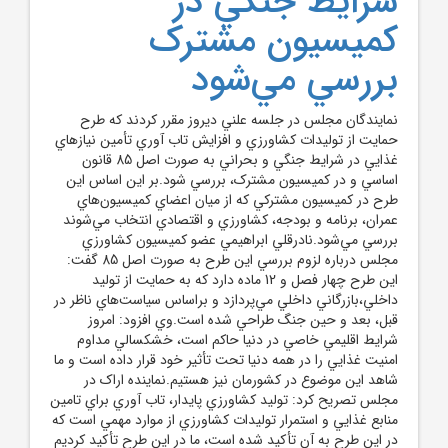
شرايط جنگي در
کميسيون مشترک
بررسي مي‌شود
نمايندگان مجلس در جلسه علني ديروز مقرر کردند که طرح
حمايت از توليدات کشاورزي و افزايش تاب آوري تأمين نيازهاي
غذايي در شرايط جنگي و بحراني به صورت اصل 85 قانون
اساسي و در کميسيون مشترک، بررسي شود.بر اين اساس اين
طرح در کميسيون مشترکي که از ميان اعضاي کميسيون‌هاي
عمران، برنامه و بودجه، کشاورزي و اقتصادي انتخاب مي‌شوند
بررسي مي‌شود.نادرقلي ابراهيمي عضو کميسيون کشاورزي
مجلس درباره لزوم بررسي اين طرح به صورت اصل 85 گفت:
اين طرح چهار فصل و 12 ماده دارد که به حمايت از توليد
داخلي،بازرگاني داخلي مي‌پردازد و براساس سياست‌هاي ناظر در
قبل، بعد و حين جنگ طراحي شده است.وي افزود: امروز
شرايط اقليمي خاصي در دنيا حاکم است، خشکسالي مداوم
امنيت غذايي را در همه دنيا تحت تأثير خود قرار داده است و ما
شاهد اين موضوع در کشورمان نيز هستيم.نماينده اراک در
مجلس تصريح کرد: توليد کشاورزي پايدار، تاب آوري براي تامين
منابع غذايي و استمرار توليدات کشاورزي از موارد مهمي است که
در اين طرح به آن تأکيد شده است، ما در اين طرح تأکيد کرديم