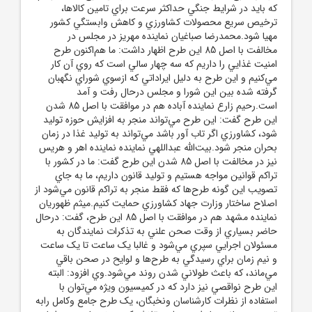
که بايد در شرايط جنگي حداکثر سرعت براي تامين کالاها،
ترخيص سريع محصولات کشاورزي و کاهش وابستگي کشور
مهيا شود.محمدرضا صباغيان نماينده مهريز در مجلس در
مخالفت با اصل 85 اين طرح اظهار داشت: ما هم‌اکنون طرح
امنيت غذايي را داريم که سه چهار سالي است که روي آن کار
مي‌کنيم و اين طرح به دليل ايراداتي که ازسوي شوراي نگهبان
گرفته شده بين اين شورا و مجلس درحال رفت و آمد
است.رحيم زارع نماينده آباده هم در موافقت با اصل 85 شدن
اين طرح گفت: اين طرح مي‌تواند منجر به افزايش حوزه توليد
شود، کشاورزي اگر تاب آور باشد مي‌تواند به توليد غذا در زمان
بحران منجر شود.بيت‌الله عبداللهي نماينده نماينده اهر و هريس
نيز در مخالفت با اصل 85 شدن اين طرح گفت: ما در کشور با
تراکم قوانين مواجه هستيم و توليد قانون داريم، ما به جاي
تصويب اين گونه طرح‌ها که فقط منجر به تراکم قانون مي‌شود از
اصلاح ساختار وزارت جهاد کشاورزي حمايت کنيم.ميثم ظهوريان
نماينده مشهد هم در موافقت با اصل 85 اين طرح، گفت: درحال
حاضر بسياري از وقت صحن علني به تذکرات نمايندگان به
مسئولان اجرايي سپري مي‌شود و غالبا يک ساعت تا يک ساعت
و نيم زمان براي رسيدگي به طرح‌ها و لوايح در صحن باقي
مي‌ماند، که باعث طولاني شدن روند مي‌شود.وي افزود: البته
اين طرح نواقصي نيز دارد که در کميسيون ويژه مي‌توان با
استفاده از نظرات کارشناسان ونخبگان، يک طرح جامع وکامل رابه