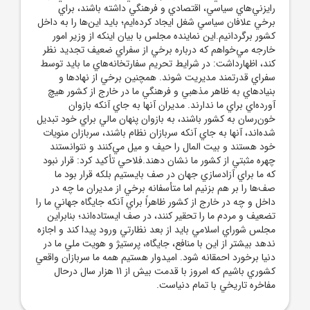
رايزني‌هاي سياسي، اقتصادي و فرهنگي داشته باشند، براي
برخي علافان سياسي شغل ايجاد کرده‌ايم؛ بايد اين‌ها را به داخل
کشور برگردانيم.اين نماينده مجلس با بيان اينکه از وزير امور
خارجه مي‌خواهم که درباره برخي از سفراي ضعيف تجديد نظر
کند، اظهارداشت: در شرايط تحريم سفارتخانه‌هاي ما بايد توسط
سفراي قدرتمند مديريت شوند. همچنين برخي از نهادها و
بنيادهاي به ظاهر مذهبي و فرهنگي ما در خارج از کشور هيچ
آورده‌اي براي ما ندارند. مديران آنها به جاي آنکه بازوان
خون‌رسان به کشور باشند، به بازوان پنهان مالي براي خود تبديل
شده‌اند، آنها به جاي آنکه سربازان نظام باشند، سربازان منويات
خود هستند و بيت المال را حيف و ميل مي‌کنند و نتوانستند
چهره مثبتي از کشور ما نشان دهند.فلاحي تأکيد کرد: قرار نبود
که ما براي آزادسازي جهان در صف بايستيم بلکه قرار بود ما
صف‌ها را بر هم بزنيم اما متأسفانه برخي از مديران ما چه در
داخل و چه در خارج از کشور ظاهراً براي آنکه جايگاه جهاني ما را
تضعيف و مردم ما را تحقير کنند، در صف ايستاده‌اند؛ بنابراين
مجلس شوراي اسلامي بايد از بعد نظارتي ورود پيدا کند و اجازه
ندهد بيشتر از اين با منافع، جايگاه، پرستيژ و هويت ملي ما در
دنيا برخورد احمقانه شود. اميدوار هستيم همه ما سربازان واقعي
کشوري باشيم که امروز با قدمت بيش از 11 هزار سال درحال
مفاخره تاريخي با تمام دنياست.