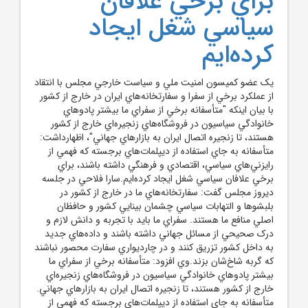
براي برخي علافان
سياسي شغل ايجاد
کرده‌ايم
يک عضو کميسون امنيت ملي و سياست خارجي مجلس با انتقاد
از عملکرد برخي از سفرا و سفارتخانه‌هاي ايران در خارج از کشور
با بيان اينکه "متأسفانه برخي از سفراي ما بيشتر پادوهاي
خانوادگي سياسيون در فروشگاه‌هاي زنجيره‌اي خارج از کشور
هستند، تا زنجيره اتصال ايران به بازارهاي جهاني"، اظهارداشت:
متأسفانه به جاي استفاده از ديپلمات‌هاي برجسته که فهمي از
رايزني‌هاي سياسي، اقتصادي و فرهنگي داشته باشند، براي
برخي علافان سياسي شغل ايجاد کرده‌ايم.سارا فلاحي در جلسه
ديروز مجلس گفت: سفارتخانه‌هاي ما در خارج از کشور در
بلبشوها و التهابات سياسي چشمان بينايي کشور و حافظان
اصلي منافع ما هستند. سفراي ما بايد با تجربه و دانش لازم و
درک صحيحي از مسائل جهاني داشته باشند و داده‌هاي جديد
به داخل کشور تزريق کنند و در چارديواري سفارت محصور نباشند
که گربه شاخ‌شان بزند.وي افزود: متأسفانه برخي از سفراي ما
بيشتر پادوهاي خانوادگي سياسيون در فروشگاه‌هاي زنجيره‌اي
خارج از کشور هستند، تا زنجيره اتصال ايران به بازارهاي جهاني.
متأسفانه به جاي استفاده از ديپلمات‌هاي برجسته که فهمي از