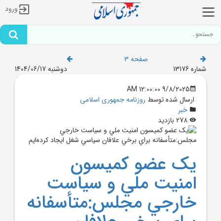
ورود
صفحه 3
شماره 13176
دوشنبه 1404/06/17
9/8/2025 12:00:00 AM
ارسال شده توسط
روزنامه جمهوری اسلامی
خبر
278 بازدید
يک عضو کميسون
امنيت ملي و سياست
خارجي مجلس:متأسفانه