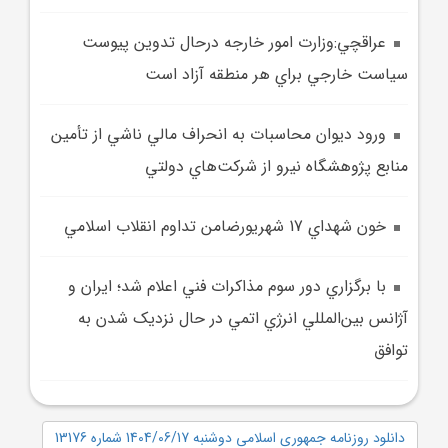
عراقچي:وزارت امور خارجه درحال تدوين پيوست
سياست خارجي براي هر منطقه آزاد است
ورود ديوان محاسبات به انحراف مالي ناشي از تأمين
منابع پژوهشگاه نيرو از شرکت‌هاي دولتي
خون شهداي 17 شهريورضامن تداوم انقلاب اسلامي
با برگزاري دور سوم مذاکرات فني اعلام شد؛ ايران و
آژانس بين‌المللي انرژي اتمي در حال نزديک‌ شدن به
توافق
دانلود روزنامه جمهوری اسلامی دوشنبه 1404/06/17 شماره 13176