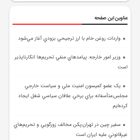
عناوین این صفحه
واردات روغن خام با ارز ترجيحي بزودي آغاز مي‌شود
وزير امور خارجه: پيامدهاي منفي تحريم‌ها انکارناپذير
است
يک عضو کميسون امنيت ملي و سياست خارجي
مجلس:متأسفانه براي برخي علافان سياسي شغل ايجاد
کرده‌ايم
سفير چين در تهران:پکن مخالف زورگويي و تحريم‌هاي
غيرقانوني عليه ايران است