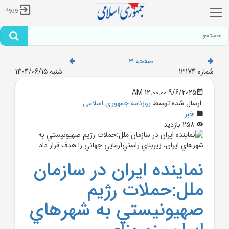
ورود
صفحه 3
شماره 13174
شنبه 1404/06/15
9/6/2025 12:00:00 AM
ارسال شده توسط
روزنامه جمهوری اسلامی
خبر
258 بازدید
نماينده ايران در سازمان
ملل:حملات رژيم
صهيونيستي به شهر‌هاي