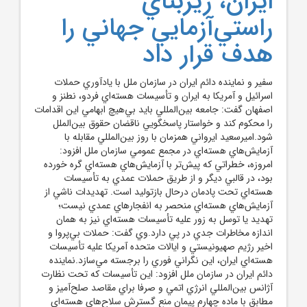
ايران، زيربناي
راستي‌آزمايي جهاني را
هدف قرار داد
سفير و نماينده دائم ايران در سازمان ملل با يادآوري حملات
اسرائيل و آمريکا به ايران و تأسيسات هسته‌اي فردو، نطنز و
اصفهان گفت: جامعه بين‌المللي بايد بي‌هيچ ابهامي اين اقدامات
را محکوم کند و خواستار پاسخگويي ناقضان حقوق بين‌الملل
شود.اميرسعيد ايرواني همزمان با روز بين‌المللي مقابله با
آزمايش‌هاي هسته‌اي در مجمع عمومي سازمان ملل افزود:
امروزه، خطراتي که پيش‌تر با آزمايش‌هاي هسته‌اي گره خورده
بود، در قالبي ديگر و از طريق حملات عمدي به تأسيسات
هسته‌اي تحت پادمان درحال بازتوليد است. تهديدات ناشي از
آزمايش‌هاي هسته‌اي منحصر به انفجارهاي عمدي نيست؛
تهديد يا توسل به زور عليه تأسيسات هسته‌اي نيز به همان
اندازه مخاطرات جدي در پي دارد.وي گفت: حملات بي‌پروا و
اخير رژيم صهيونيستي و ايالات متحده آمريکا عليه تأسيسات
هسته‌اي ايران، اين نگراني فوري را برجسته مي‌سازد.نماينده
دائم ايران در سازمان ملل افزود: اين تأسيسات که تحت نظارت
آژانس بين‌المللي انرژي اتمي و صرفا براي مقاصد صلح‌آميز و
مطابق با ماده چهارم پيمان منع گسترش سلاح‌هاي هسته‌اي