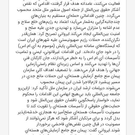
فعاليت مي‌کنند، عامدانه هدف قرار گرفتند؛ اقدامي که نقض
آشکار حقوق بين‌الملل از جمله اصول منشور ملل متحد محسوب
مي‌گردد. چنين اقداماتي حمله‌اي مستقيم به بنيان‌هاي
چندجانبه‌گرايي به‌شمار مي‌آيد؛ اعتماد به رژيم‌هاي خلع سلاح و
عدم اشاعه را متزلزل مي‌سازد و تهديدي جدي عليه صلح و
امنيت بين‌المللي ايجاد مي‌کند.ايرواني تصريح کرد: همان‌قدر
نگران‌کننده، حملات رژيم صهيونيستي عليه شهرهاي ايران است
که ايستگاه‌هاي سامانه بين‌المللي پايش (موسوم به آي.ام.اس)
را در خود جاي داده‌اند. اين اقدامات غيرقانوني، ايمني و تماميت
تأسيسات آي.ام.اس را به خطر مي‌اندازند، جان کارکنان فني
آن‌ها را تهديد مي‌کنند و اساس زيربناي نظام راستي‌آزمايي
جهاني را هدف قرار مي‌دهند. با تضعيف اهداف کلي سازمان
پيمان منع جامع آزمايش‌ هسته‌اي، اين حملات مانع جدي در
مسير پيشبرد لازم‌الاجرا شدن اين پيمان محسوب
مي‌شوند.ديپلمات ارشد ايران در سازمان ملل تأکيد کرد: ازاين‌رو
جامعه بين‌المللي بايد بي‌هيچ ابهامي اين اقدامات را محکوم
نمايد، خواستار پاسخگويي ناقضان حقوق بين‌الملل شود و
حمايت‌هاي حقوقي از تأسيسات هسته‌اي را تقويت کند تا
مصونيت تأسيسات هسته‌اي صلح‌آميز به هنجاري خدشه‌ناپذير
بدل گردد و براي مرتکبان آشکار شود که هرگز نمي‌توانند از
مصونيت در قبال چنين نقض‌هاي فاحشي برخوردار
شوند.ايرواني گفت: پيمان منع جامع آزمايش‌هاي هسته‌اي