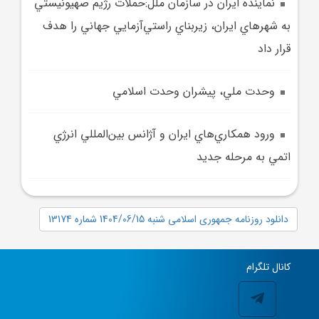
نماينده ايران در سازمان ملل:حملات رژيم صهيونيستي
به شهر‌هاي ايران، زيربناي راستي‌آزمايي جهاني را هدف
قرار داد
وحدت ملي، پيشران وحدت اسلامي
ورود همکاري‌هاي ايران و آژانس بين‌المللي انرژي
اتمي به مرحله جديد
دانلود روزنامه جمهوری اسلامی شنبه 1404/06/15 شماره 13174
کانال تلگرام