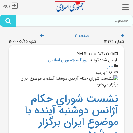
ورود
صفحه 3
شماره 13174
شنبه 1404/06/15
9/6/2025 12:00:00 AM
ارسال شده توسط
روزنامه جمهوری اسلامی
خبر
286 بازدید
نشست شوراي حکام
آژانس دوشنبه آينده با
موضوع ايران برگزار