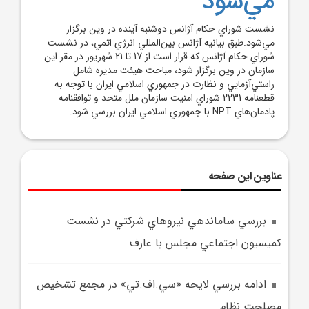
مي‌شود
نشست شوراي حکام آژانس دوشنبه آينده در وين برگزار
مي‌شود.طبق بيانيه آژانس بين‌المللي انرژي اتمي، در نشست
شوراي حکام آژانس که قرار است از 17 تا 21 شهريور در مقر اين
سازمان در وين برگزار شود، مباحث هيئت مديره شامل
راستي‌آزمايي و نظارت در جمهوري اسلامي ايران با توجه به
قطعنامه 2231 شوراي امنيت سازمان ملل متحد و توافقنامه
پادمان‌هاي NPT با جمهوري اسلامي ايران بررسي شود.
عناوین این صفحه
بررسي ساماندهي نيروهاي شرکتي در نشست
کميسيون اجتماعي مجلس با عارف
ادامه بررسي لايحه «سي.اف.تي» در مجمع تشخيص
مصلحت نظام