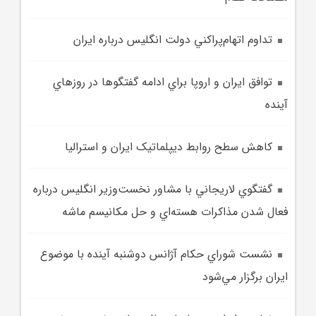
تداوم اتهام‌پراکني دولت انگليس درباره ايران
توافق ايران و اروپا براي ادامه گفتگو‌ها در روز‌هاي
آينده
کاهش سطح روابط ديپلماتيک ايران و استراليا
گفتگوي لاريجاني با مشاور نخست‌وزير انگليس درباره
فعال شدن مذاکرات هسته‌اي و حل مکانيسم ماشه
نشست شوراي حکام آژانس دوشنبه آينده با موضوع
ايران برگزار مي‌شود