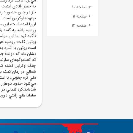
مي‌برد، تأکيد کرد رس
به خطر افتادن امنيت م
صفحه 10
نيز در چين حضور دارد،
صفحه 11
برعهده اوکراين است. ام
اروپا آمده است، اين م
صفحه 12
روسيه باشد.به گفته ر
تأکيد کرد: ما اين موضو
پوتين گفت: روسيه هيچ 
است.پوتين با اشاره به
نشان داد که دولت جدي
که گفت‌وگوهاي سازنده 
جنگ اوکراين کشته شده
شمالي در زمان کمک به
ملي کره جنوبي، با اس
مي‌شود حدود دوهزار س
سامانه‌هاي راکتي دورب