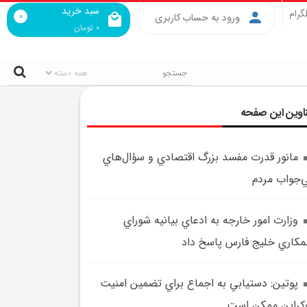
سبد خرید
گرام
0
ورود به حساب کاربری
0
تومان
اوین این صفحه
مانور قدرت مفسد بزرگ اقتصادي و سؤال‌هاي
‌جواب مردم
وزارت امور خارجه به ادعاي بيانيه شوراي
کاري خليج فارس پاسخ داد
پوتين: دستيابي به اجماع براي تضمين امنيت
کراين ممکن است