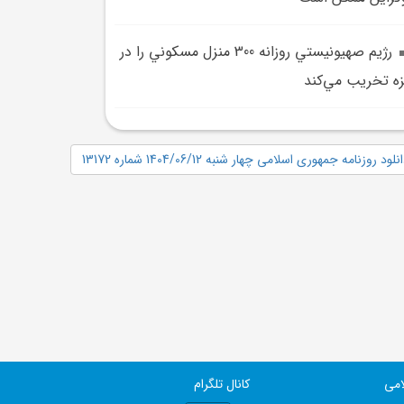
رژيم صهيونيستي روزانه 300 منزل مسکوني را در
ه تخريب مي‌کند
نلود روزنامه جمهوری اسلامی چهار شنبه 1404/06/12 شماره 13172
امی
کانال تلگرام