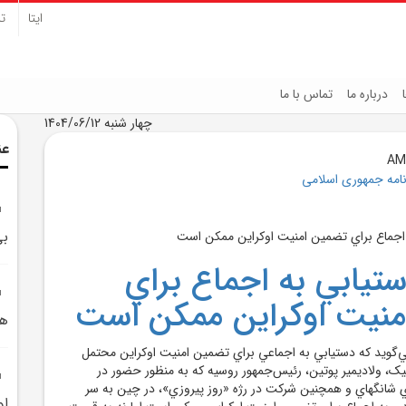
ایتا
تل
درباره ما
تماس با ما
چهار شنبه 1404/06/12
عن
نامه جمهوری اسلامی
بي
ستيابي به اجماع براي
منيت اوکراين ممکن است
هم
گويد که دستيابي به اجماعي براي تضمين امنيت اوکراين محتمل
ک، ولاديمير پوتين، رئيس‌جمهور روسيه که به منظور حضور در
شانگهاي و همچنين شرکت در رژه «روز پيروزي»، در چين به سر
او