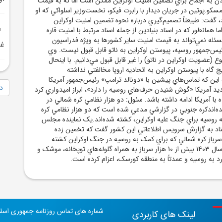
يدن به اجماع براي تضمين امنيت اوکراين ممکن است اما نه به قيمت
سکو.پوتين در جريان ديدار با رابرت فيکو، نخست‌وزير اسلواکي که او
 گفت: طبيعتاً تصميم‌گيري درباره نحوه تضمين امنيت اوکراين
ا همانطور که در اسناد بنيادين از جمله اسناد مرتبط با امنيت قاره
سئله نمي‌تواند به قيمت امنيت ساير کشورها به ويژه فدراسيون
غز
ئيس‌جمهور روسيه، پيوستن اوکراين به ناتو قابل قبول نيست. وي
ع (عضويت اوکراين در ناتو) را غير قابل قبول مي‌دانيم. با اينحال
گاه با پيوستن اوکراين به اتحاديه اروپا مخالفتي نداشته
 اين که تماس‌هاي پيشين با «دونالد ترامپ» رئيس‌جمهور آمريکا
دا
د آمريکا «گوش شنيدن حرف‌هاي روسيه را دارد»، ابراز اميدواري کرد
با آمريکا ادامه داشته باشد. سئول: دو هزار نظامي کره شمالي در
‌اندکره جنوبي در گزارشي مدعي شده است که دو هزار نظامي کره
 روسيه براي جنگ عليه اوکراين، کشته شده‌اند.يک نماينده مجلس
تناد به گزارش سرويس اطلاعاتي اين کشور گفت که تخمين زده
رباز کره شمالي که براي کمک به روسيه در جنگ اوکراين کشته
شده‌اند.کره شمالي در سال 1403 بيش از 10 هزار سرباز به همراه گلوله‌هاي توپخانه، موشک و
رد به روسيه و عمدتاً به منطقه کورسک، اعزام کرده است.
شماره های تماس روزنامه جمهوری اسل
لینک های کاربردی