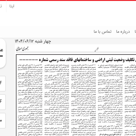
ایتا
تل
درباره ما
تماس با ما
چهار شنبه 1404/06/12
عن
PDF 
PDF
م