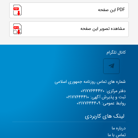
PDF این صفحه
مشاهده تصویر این صفحه
کانال تلگرام
شماره های تماس روزنامه جمهوری اسلامی
دفتر مرکزی: 02177644420
ثبت و پذیرش آگهی: 02177644410
روابط عمومی: 02177644409
لینک های کاربردی
درباره ما
تماس با ما