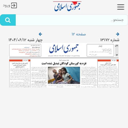
ورود
صفحه 12
شماره 13172
چهار شنبه 1404/06/12