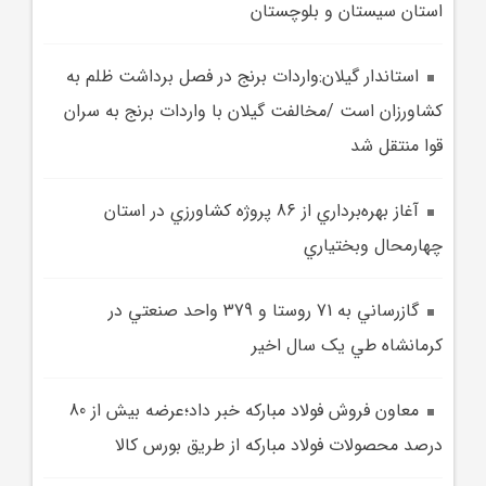
استان سيستان و بلوچستان
استاندار گيلان:واردات برنج در فصل برداشت ظلم به
کشاورزان است /مخالفت گيلان با واردات برنج به سران
قوا منتقل شد
آغاز بهره‌برداري از 86 پروژه كشاورزي در استان
چهارمحال وبختياري
گازرساني به 71 روستا و 379 واحد صنعتي در
کرمانشاه طي يک سال اخير
معاون فروش فولاد مبارکه خبر داد؛عرضه بيش از 80
درصد محصولات فولاد مباركه از طريق بورس كالا