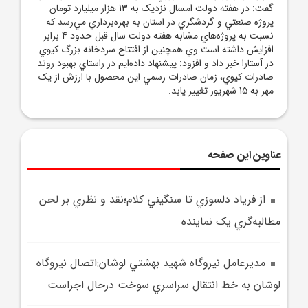
گفت: در هفته دولت امسال نزديک به 13 هزار ميليارد تومان
پروژه صنعتي و گردشگري در استان به بهره‌برداري مي‌رسد که
نسبت به پروژه‌هاي مشابه هفته دولت سال قبل حدود 4 برابر
افزايش داشته است.وي همچنين از افتتاح سردخانه بزرگ کيوي
در آستارا خبر داد و افزود: پيشنهاد داده‌ايم در راستاي بهبود روند
صادرات کيوي، زمان صادرات رسمي اين محصول با ارزش از يک
مهر به 15 شهريور تغيير يابد.
عناوین این صفحه
از فرياد دلسوزي تا سنگيني کلام؛نقد و نظري بر لحن
مطالبه‌گري يک نماينده
مديرعامل نيروگاه شهيد بهشتي لوشان:اتصال نيروگاه
لوشان به خط انتقال سراسري سوخت درحال اجراست