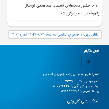
با حضور مديرعامل نشست هماهنگي اورهال
پتروشيمي ايلام برگزار شد
دانلود روزنامه جمهوری اسلامی سه شنبه 1404/06/04 شماره 13166
کانال تلگرام
شماره های تماس روزنامه جمهوری اسلامی
دفتر مرکزی: 02177644420
ثبت و پذیرش آگهی: 02177644410
روابط عمومی: 02177644409
لینک های کاربردی