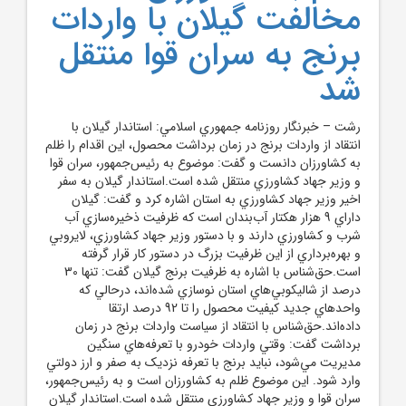
مخالفت گيلان با واردات
برنج به سران قوا منتقل
شد
رشت – خبرنگار روزنامه جمهوري اسلامي: استاندار گيلان با
انتقاد از واردات برنج در زمان برداشت محصول، اين اقدام را ظلم
به کشاورزان دانست و گفت: موضوع به رئيس‌جمهور، سران قوا
و وزير جهاد کشاورزي منتقل شده است.استاندار گيلان به سفر
اخير وزير جهاد کشاورزي به استان اشاره کرد و گفت: گيلان
داراي 9 هزار هکتار آب‌بندان است که ظرفيت ذخيره‌سازي آب
شرب و کشاورزي دارند و با دستور وزير جهاد کشاورزي، لايروبي
و بهره‌برداري از اين ظرفيت بزرگ در دستور کار قرار گرفته
است.حق‌شناس با اشاره به ظرفيت برنج گيلان گفت: تنها 30
درصد از شاليکوبي‌هاي استان نوسازي شده‌اند، درحالي که
واحدهاي جديد کيفيت محصول را تا 92 درصد ارتقا
داده‌اند.حق‌شناس با انتقاد از سياست واردات برنج در زمان
برداشت گفت: وقتي واردات خودرو با تعرفه‌هاي سنگين
مديريت مي‌شود، نبايد برنج با تعرفه نزديک به صفر و ارز دولتي
وارد شود. اين موضوع ظلم به کشاورزان است و به رئيس‌جمهور،
سران قوا و وزير جهاد کشاورزي منتقل شده است.استاندار گيلان