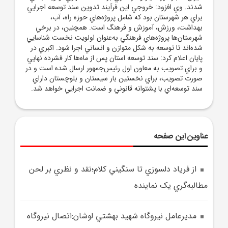
شدند. وي افزود: خروجي اين فرآيند تدوين سند توسعه اجرايي
براي هر شهرستان بود که شامل پروژه‌هاي حوزه راه، آب،
بهداشت، ورزش، آموزش و فرهنگ است. همچنين، در برخي
شهرستان‌ها پروژه‌هاي فرهنگي به‌عنوان اولويت نخست شناسايي
شده‌اند تا توسعه به شکل متوازن و انساني اجرا شود. اکبري در
پايان اعلام کرد: سند توسعه استان پس از ماه‌ها کار فشرده نهايي
و براي تصويب به معاون اول رئيس‌جمهور ارسال شده است و در
صورت تصويب، براي نخستين بار سيستان و بلوچستان داراي
سند توسعه‌اي با پشتوانه قانوني و ضمانت اجرايي خواهد شد.
عناوین این صفحه
از فرياد دلسوزي تا سنگيني کلام؛نقد و نظري بر لحن
مطالبه‌گري يک نماينده
مديرعامل نيروگاه شهيد بهشتي لوشان:اتصال نيروگاه