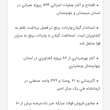
افتتاح و آغاز عمليات اجرائي 1224 پروژه عمراني در
استان سيستان و بلوچستان
استاندار گيلان:واردات برنج در فصل برداشت ظلم به
کشاورزان است /مخالفت گيلان با واردات برنج به سران
قوا منتقل شد
آغاز بهره‌برداري از 86 پروژه كشاورزي در استان
چهارمحال وبختياري
گازرساني به 71 روستا و 379 واحد صنعتي در
کرمانشاه طي يک سال اخير
معاون فروش فولاد مبارکه خبر داد؛عرضه بيش از 80