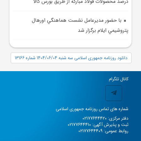
درصد محصولات فولاد مباركه از طريق بورس كالا
با حضور مديرعامل نشست هماهنگي اورهال
پتروشيمي ايلام برگزار شد
دانلود روزنامه جمهوری اسلامی سه شنبه 1404/06/04 شماره 13166
کانال تلگرام
شماره های تماس روزنامه جمهوری اسلامی
دفتر مرکزی: 02177644420
ثبت و پذیرش آگهی: 02177644410
روابط عمومی: 02177644409