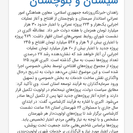
سيستان و بلوچستان
زاهدان-خبرنگارروزنامه جمهوري اسلامي: معاون هماهنگي امور
عمراني استاندار سيستان و بلوچستان از افتتاح و آغاز عمليات
اجرايي يک‌هزار و 224 پروژه عمراني با اعتبار حدود 30 هزار
ميليارد تومان همزمان با هفته دولت خبر داد. عطاءالله اکبري در
نشست شوراي روابط عمومي‌هاي استان اظهار داشت: 979 پروژه
با اعتباري بيش از 9 هزار و 597 ميليارد تومان افتتاح و 245
پروژه جديد با اعتبار بيش از 20 هزار ميليارد تومان عمليات
اجرايي آن آغاز خواهد شد که نشان‌دهنده رشد 27 درصدي
تعداد پروژه‌ها نسبت به سال گذشته است. اکبري افزود:125
پروژه از مجموع پروژه‌هاي افتتاحي توسط بخش خصوصي اجرا
شده است و اين موضوع نشان مي‌دهد دولت به تدريج درحال
واگذاري نقش ساخت خدمات به بخش خصوصي و تسهيل
ورود سرمايه‌گذاران به فرآيند توسعه استان است. وي تأکيد کرد:
مطابق سياست دولت، پروژه‌هاي نيمه‌تمام در اولويت تکميل قرار
دارند و اجازه آغاز پروژه‌هاي جديد تنها پس از تکميل آن‌ها صادر
مي‌شود. اکبري با اشاره به فرآيند کارشناسي، گفت: در ابتداي
سال جاري با مسئولان 26 شهرستان استان 118 ساعت نشست
کارشناسي برگزار شد تا پروژه‌هاي اولويت‌دار هر شهرستان
مشخص و با توجه به نياز واقعي مردم، اعتبار تخصيص يابد.
پروژه‌ها براساس شاخص‌هايي مانند جمعيت تحت پوشش،
ميزان اعتبار مورد نياز و اثرگذاري بر خدمات شهري اولويت‌بندي