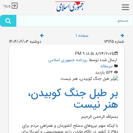
ورود
صفحه 1
شماره 13165
دوشنبه 1404/06/03
8/24/2025 9:18:51 PM
ارسال شده توسط
روزنامه جمهوری اسلامی
سرمقاله
564 بازدید
بر طبل جنگ کوبيدن،
هنر نيست
بسم‌الله الرحمن الرحيم
با اينکه سهم نيروهاي مسلح کشورمان و همراهي مردم براي
دفاع از کشور در ناکام ماندن رژيم صهيونيستي و آمريکا براي