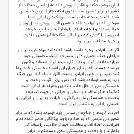
ايران درهم بشکند و «قدرت روحي» که عامل اصلي حفاظت از
کشور در برابر دشمن است، بدون آنکه دچار کمترين خدشه‌اي
شده باشد در صحنه حاضر است. موشک‌هاي ايراني نه با
سوختي که در آنها بود بلکه با همين قدرت روحي به تل‌آويو و
حيفا رسيدند و آنچه نتانياهو را وادار کرد از ترامپ بخواهد
آتش‌بس را گدائی کند نيز کارائي شگفت‌انگيز همين «قدرت
روحي» مدافعان ايران بود.
اگر هنوز افرادي وجود داشته باشند که ندانند مهاجمان، بانيان و
طراحان جنگ تحميلي 12 روزه متوجه اشتباه محاسباتي خود
درباره مدافعان ايران و بطور کلي مردم ايران شده‌اند و اکنون
درصدد هستند راهي براي جبران اين اشتباه محاسباتي خود پيدا
کنند، بايد براي چنين افرادي بشدت اظهار تأسف کرد. اين جنگ
بايد به همه فهمانده باشد که تلاش براي تقويت وحدت و
همبستگي ملي در حال حاضر بالاترين وظيفه هر ايراني است
کمااينکه هرگونه اقدام يا سخن يا حرکتي در جهت تضعيف
وحدت و همبستگي ملي بزرگ‌ترين خيانت به ايران و ايرانيان و
خدمتي رايگان به دشمنان ايران است.
احزاب، گروه‌ها و جناح‌هاي سياسي بايد فهميده باشند که در برابر
شعور ملي مردمي که به هنگام تهاجم بيگانگان حاضر شدند تمام
اعتراضات، اختلافات و مطالبات خود از حاکميت را موقتاً کنار
بگذارند و با وحدت و همبستگي سدي مستحکم در برابر