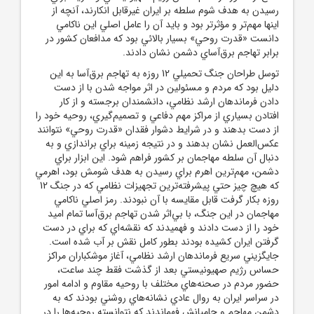
رسيدن به هدف شوم سلطه بر ايران غيرقابل انکارند، آنچه از
اينها مهم‌تر و مؤثرتر بود و بايد آن را عامل اصلي اين ناکامي
دانست «قدرت روحي» بسيار بالائي بود که مدافعان کشور در
برابر تهاجم برق‌آساي دشمن نشان دادند.
توسل طراحان جنگ تحميلي 12 روزه به تهاجم برق‌آسا به اين
دليل بود که مردم و مسئولين در اثر مواجه شدن با از دست
دادن فرماندهان ارشد نظامي، دانشمندان برجسته و از کار
افتادن بسياري از مراکز مهم دفاعي و تصميم‌گيري، روحيه خود را
از دست بدهند و در شرايط دشوار فقدان «قدرت روحي» نتوانند
عکس‌العمل نشان بدهند و در نتيجه زمينه براي براندازي و به
دنبال آن سلطه مهاجمان بر کشور فراهم شود. اين ابزار براي
دشمن، مهم‌ترين اهرم براي رسيدن به هدف شومش بود، اهرمي
که هيچ چيز حتي پيشرفته‌ترين تجهيزات نظامي که در جنگ 12
روزه بکار گرفت قابل مقايسه با آن نبودند. رمز اصلي ناکامي
مهاجمان در اين جنگ، با بي‌اثر شدن تهاجم برق‌آسا تمام اميد
خود را از دست دادند و فهميدند که نقشه‌اي که براي در دست
گرفتن ايران کشيده بودند بطور کامل نقش بر آب شده است.
جايگزيني سريع فرماندهان ارشد نظامي، آغاز موشکباران مراکز
حساس رژيم صهيونيستي بعد از گذشت فقط چند ساعت،
حضور مردم در صحنه‌هاي مختلف با روحيه مقاوم و ادامه امور
در سراسر ايران به روال عادي نشانه‌هاي روشني بودند که به
دشمن مهاجم و حاميانش فهماندند که نتوانسته روحيه‌ها را در