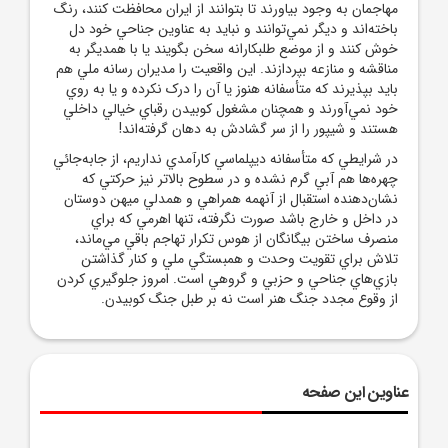
مهاجمان به وجود بياورند تا بتوانند از ايران محافظت کنند، رنگ
باخته‌اند و ديگر نمي‌توانند و نبايد به عناوين جناحي خود دل
خوش کنند و از موضع طلبکارانه سخن بگويند يا با همديگر به
مناقشه و منازعه بپردازند. اين واقعيت را مديران رسانه ملي هم
بايد بپذيرند که متأسفانه هنوز يا آن را درک نکرده و يا به روي
خود نمي‌آورند و همچنان مشغول کوبيدن رقباي خيالي داخلي
هستند و شيپور را از سر گشادش به دهان گرفته‌اند!
در شرايطي که متأسفانه ديپلماسي کارآمدي نداريم، از جابه‌جائي
چهره‌ها هم آبي گرم نشده و در سطوح بالاتر نيز حرکتي که
نشان‌دهنده استقبال از آنهمه همراهي و همدلي ميهن دوستان
در داخل و خارج باشد صورت نگرفته، تنها اهرمي که براي
منصرف ساختن بيگانگان از هوس تکرار تهاجم باقي مي‌ماند،
تلاش براي تقويت وحدت و همبستگي ملي و کنار گذاشتن
بازي‌هاي جناحي و حزبي و گروهي است. امروز جلوگيري کردن
از وقوع مجدد جنگ هنر است نه بر طبل جنگ کوبيدن.
عناوین این صفحه