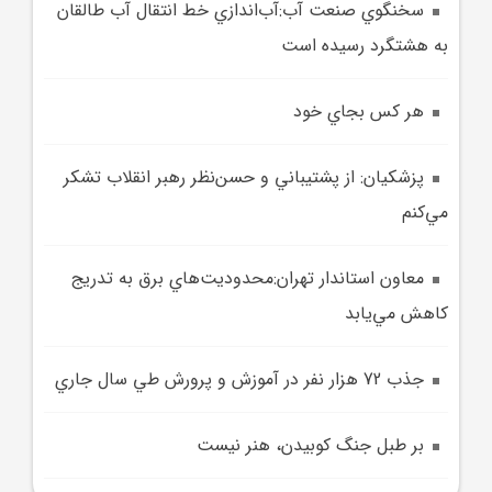
سخنگوي صنعت آب:آب‌اندازي خط انتقال آب طالقان
به هشتگرد رسيده است
هر کس بجاي خود
پزشکيان: از پشتيباني و حسن‌نظر رهبر انقلاب تشکر
مي‌کنم
معاون استاندار تهران:محدوديت‌هاي برق به تدريج
کاهش مي‌يابد
جذب 72 هزار نفر در آموزش و پرورش طي سال جاري
بر طبل جنگ کوبيدن، هنر نيست