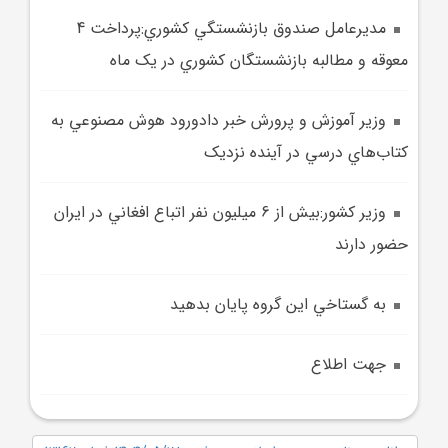
مديرعامل صندوق بازنشستگي کشوري:پرداخت 4
معوقه و مطالبه بازنشستگان کشوري در يک ماه
وزير آموزش و پرورش خبر دادورود هوش مصنوعي به
کتاب‌هاي درسي در آينده نزديک
وزير کشور:بيش از 6 ميليون نفر اتباع افغاني در ايران
حضور دارند
به گستاخي اين گروه پايان بدهيد
جهت اطلاع