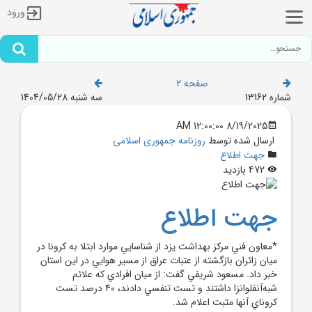
ورود
صفحه 2
شماره 13162
سه شنبه 1404/05/28
8/19/2025 12:00:00 AM
ارسال شده توسط
روزنامه جمهوری اسلامی
جهت اطلاع
472 بازدید
جهت اطلاع
*معاون فني مرکز بهداشت يزد از شناسايي موارد ابتلا به کرونا در
ميان زائران بازگشته از عتبات عراق از مسير هوايي در اين استان
خبر داد. مسعود شريفي گفت: از ميان افرادي که علائم
شبه‌آنفلوانزا داشتند و تست تنفسي دادند، 40 درصد تست
کروناي آنها مثبت اعلام شد.