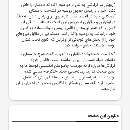
*رويترز در گزارشي به نقل از دو منبع آگاه که نامشان را فاش
نکرد، خبر داد رئيس ‌جمهور روسيه در نشست با همتاي
آمريکايي خود در آلاسکا گفت شرط وي براي پايان دادن به جنگ
در اوکراين و برقراري آتش‌بس اين است که مناطق شرقي اين
کشور را که هنوز نيروهاي نظامي روسي نتوانسته‌اند به کنترل
خود درآورند، به روسيه واگذار کند. مسکو نيز در مقابل نيروهاي
خود را از بخش‌هاي کوچکي از اوکراين که اکنون تحت کنترل
روسيه هستند، خارج خواهد کرد.
*حکومت خودخوانده طالبان به العربيه گفت هيچ جلسه‌اي با
مقامات سپاه پاسداران ايران نداشته است. طالبان افزود:
گزارش‌ها درباره ارائه فهرست جاسوسان انگليسي توسط ما به
ايران صحت ندارد. رسانه‌هايي مانند «تلگراف» مدعي شده
بودند که سپاه پاسداران از طالبان خواسته فهرستي که شامل
اسامي افراد افغانستاني همکار با انگليس بوده را در اختيار تهران
قرار دهند.
عناوین این صفحه