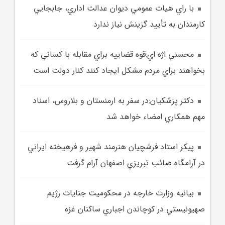
با راي هيات عمومي ديوان عدالت اداري، جابجايي
کارمندان به تأييد گزينش نياز ندارد
محسني اژه اي:قوه قضاييه براي مقابله با کساني که
بخواهند براي مردم مشکل ايجاد کنند کنار دولت است
دکتر پزشکيان:در سفر به ارمنستان و بلاروس، اسناد
مهم همکاري امضاء خواهد شد
پيکر استاد فرشچيان هنرمند شهير و فرهيخته ايراني
در آرامگاه صائب تبريزي اصفهان آرام گرفت
بيانيه وزارت خارجه در محکوميت جنايات رژيم
صهيونيستي در کوچاندن اجباري ساکنان غزه