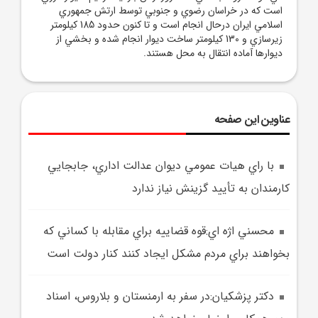
است که در خراسان رضوي و جنوبي توسط ارتش جمهوري
اسلامي ايران درحال انجام است و تا کنون حدود 185 کيلومتر
زيرسازي و 130 کيلومتر ساخت ديوار انجام شده و بخشي از
ديوارها آماده انتقال به محل هستند.
عناوین این صفحه
با راي هيات عمومي ديوان عدالت اداري، جابجايي
کارمندان به تأييد گزينش نياز ندارد
محسني اژه اي:قوه قضاييه براي مقابله با کساني که
بخواهند براي مردم مشکل ايجاد کنند کنار دولت است
دکتر پزشکيان:در سفر به ارمنستان و بلاروس، اسناد