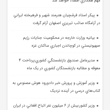
مهم همکاري امضاء خواهد شد
پيکر استاد فرشچيان هنرمند شهير و فرهيخته ايراني
در آرامگاه صائب تبريزي اصفهان آرام گرفت
بيانيه وزارت خارجه در محکوميت جنايات رژيم
صهيونيستي در کوچاندن اجباري ساکنان غزه
مديرعامل صندوق بازنشستگي کشوري:پرداخت 4
معوقه و مطالبه بازنشستگان کشوري در يک ماه
وزير آموزش و پرورش خبر دادورود هوش مصنوعي به
کتاب‌هاي درسي در آينده نزديک
وزير کشور:بيش از 6 ميليون نفر اتباع افغاني در ايران