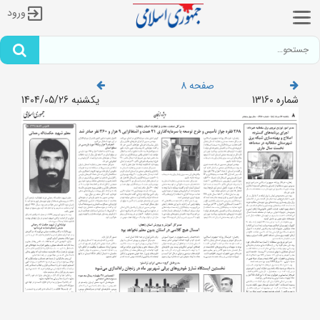
ورود
صفحه 8
شماره 13160
یکشنبه 1404/05/26