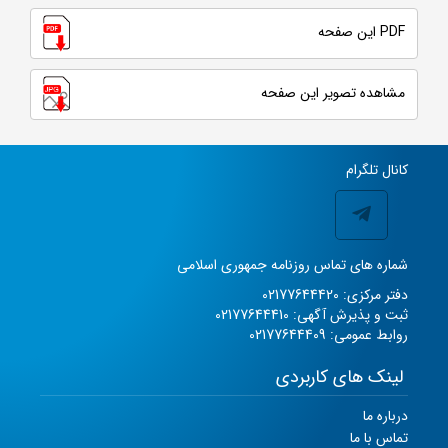
PDF این صفحه
مشاهده تصویر این صفحه
کانال تلگرام
شماره های تماس روزنامه جمهوری اسلامی
دفتر مرکزی: 02177644420
ثبت و پذیرش آگهی: 02177644410
روابط عمومی: 02177644409
لینک های کاربردی
درباره ما
تماس با ما