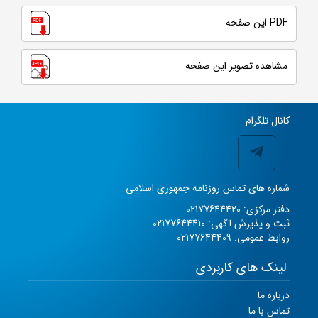
PDF این صفحه
مشاهده تصویر این صفحه
کانال تلگرام
شماره های تماس روزنامه جمهوری اسلامی
دفتر مرکزی: 02177644420
ثبت و پذیرش آگهی: 02177644410
روابط عمومی: 02177644409
لینک های کاربردی
درباره ما
تماس با ما