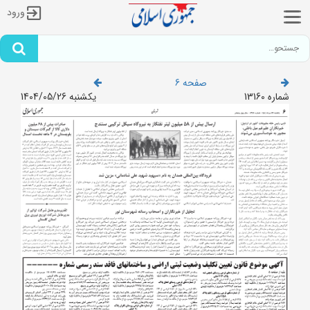
ورود
صفحه 6
شماره 13160
یکشنبه 1404/05/26