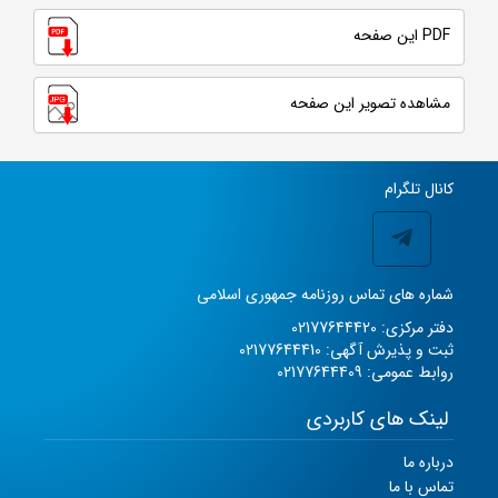
PDF این صفحه
مشاهده تصویر این صفحه
کانال تلگرام
شماره های تماس روزنامه جمهوری اسلامی
دفتر مرکزی: 02177644420
ثبت و پذیرش آگهی: 02177644410
روابط عمومی: 02177644409
لینک های کاربردی
درباره ما
تماس با ما