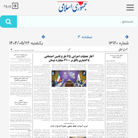
ورود
صفحه 3
شماره 13160
یکشنبه 1404/05/26