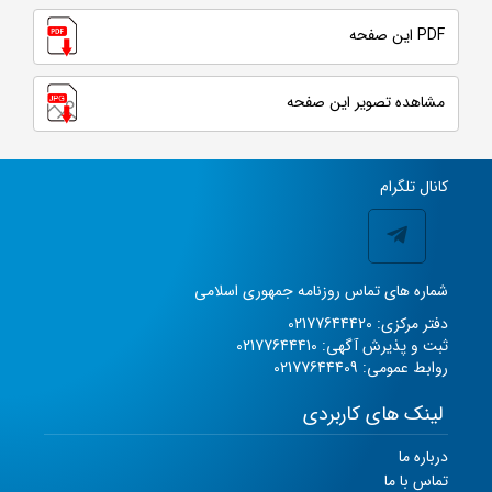
PDF این صفحه
مشاهده تصویر این صفحه
کانال تلگرام
شماره های تماس روزنامه جمهوری اسلامی
دفتر مرکزی: 02177644420
ثبت و پذیرش آگهی: 02177644410
روابط عمومی: 02177644409
لینک های کاربردی
درباره ما
تماس با ما