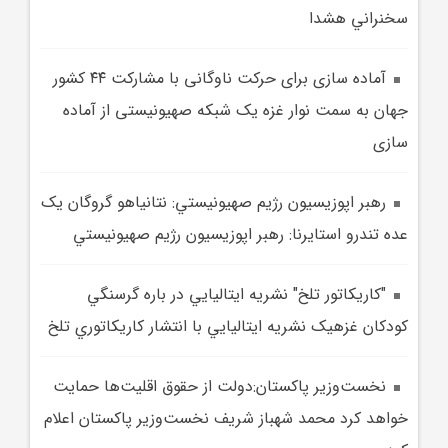
سخنراني هشدا
آماده سازی برای حرکت ناوگانی با مشارکت ۴۴ کشور
جهان به سمت نوار غزه یک شبکه صهیونیستی از آماده
سازی
رهبر اپوزيسيون رژيم صهيونيستي: نتانياهو گروگان يک
عده تندرو استايرنا: رهبر اپوزيسيون رژيم صهيونيستي
"کاريکاتور تلخ" نشريه ايتاليايي در باره گرسنگي
کودکان غزهيک نشريه ايتاليايي با انتشار کاريکاتوري تلخ
نخست‌وزير پاکستان:دولت از حقوق اقليت‌ها حمايت
خواهد کرد محمد شهباز شريف نخست‌وزير پاکستان اعلام