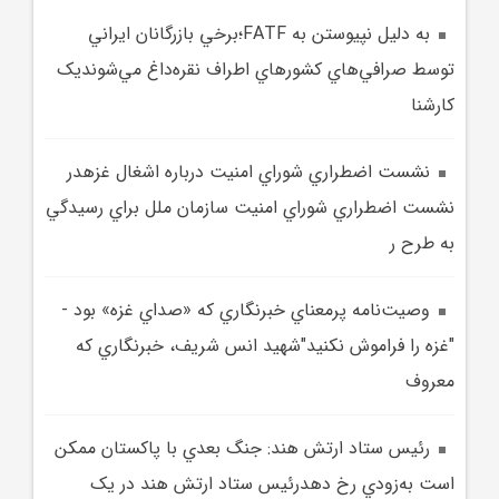
به دليل نپيوستن به FATF؛برخي بازرگانان ايراني
توسط صرافي‌هاي کشورهاي اطراف نقره‌داغ مي‌شونديک
کارشنا
نشست اضطراري شوراي امنيت درباره اشغال غزهدر
نشست اضطراري شوراي امنيت سازمان ملل براي رسيدگي
به طرح ر
وصيت‌نامه پرمعناي خبرنگاري که «صداي غزه» بود -
"غزه را فراموش نکنيد"شهيد انس شريف، خبرنگاري که
معروف
رئيس ستاد ارتش هند: جنگ بعدي با پاکستان ممکن
است به‌زودي رخ دهدرئيس ستاد ارتش هند در يک