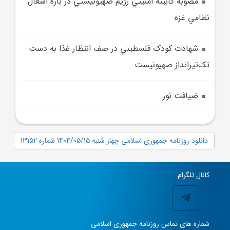
مصوبه کابينه امنيتي رژيم صهيونيستي در باره اشغال
نظامي غزه
شهادت کودک فلسطيني در صف انتظار غذا به دست
تک‌تيرانداز صهيونيست
ضيافت نور
دانلود روزنامه جمهوری اسلامی چهار شنبه 1404/05/15 شماره 13152
کانال تلگرام
شماره های تماس روزنامه جمهوری اسلامی