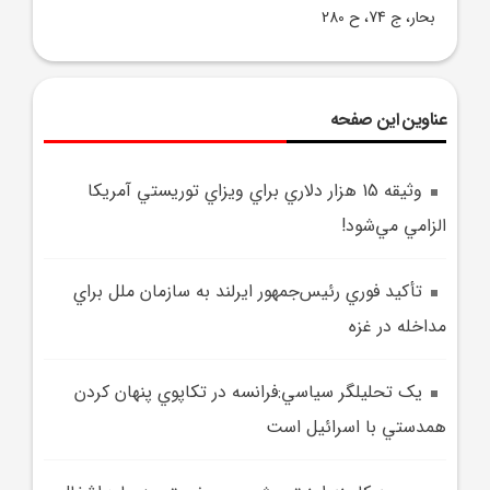
بحار، ج 74، ح 280
عناوین این صفحه
وثيقه 15 هزار دلاري براي ويزاي توريستي آمريکا
الزامي مي‌شود!
تأکيد فوري رئيس‌جمهور ايرلند به سازمان ملل براي
مداخله در غزه
يک تحليلگر سياسي:فرانسه در تکاپوي پنهان کردن
همدستي با اسرائيل است