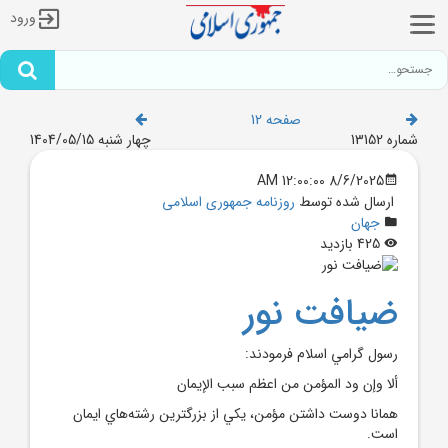
ورود
صفحه 12
شماره 13152
چهار شنبه 1404/05/15
8/6/2025 12:00:00 AM
ارسال شده توسط
روزنامه جمهوری اسلامی
جهان
425 بازدید
ضيافت نور
رسول گرامي اسلام فرمودند:
ألا وإن ود المؤمن من اعظم سبب الإيمان
همانا دوست داشتن مؤمن، يکي از بزرگترين رشته‌هاي ايمان
است.