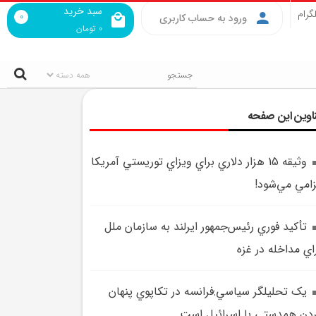
سبد خرید
گرام
0
ورود به حساب کاربری
0
تومان
اوین این صفحه
وثيقه 15 هزار دلاري براي ويزاي توريستي آمريکا
زامي مي‌شود!
تأکيد فوري رئيس‌جمهور ايرلند به سازمان ملل
اي مداخله در غزه
يک تحليلگر سياسي:فرانسه در تکاپوي پنهان
دن همدستي با اسرائيل است