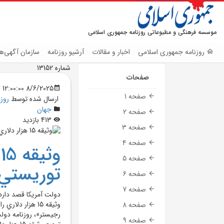
موسسه فرهنگی و مطبوعاتی روزنامه جمهوری اسلامی
روزنامه جمهوری اسلامی
اخبار و مقالات
آرشیو روزنامه
سازمان آگهی‌ها
شماره 13152
صفحات
8/6/2025 12:00:00 AM
صفحه 1
ارسال شده توسط
روز
جهان
صفحه 2
413 بازدید
صفحه 3
صفحه 4
و
صفحه 5
توريستي 
صفحه 6
صفحه 7
دولت آمريکا قصد دارد 
وثيقه 15 هزار د
صفحه 8
رجيستر»، روزنامه دول
صفحه 9