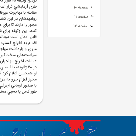
توديع وثي
طرح آزمايشي قرار است 
صفحه 10
مقابله با مهاجرت غيرقا
صفحه 11
رواديدشان در اين کشور
مجوز را دارند تا براي
صفحه 12
کنند. اين وثيقه براي 
قابل اعمال است.دونالد
اقدام به اخراج گسترده 
مرزي و بازداشت مهاجرا
سياست‌هاي سخت‌گيرانه‌
عمليات اخراج مهاجران 
در 20 ژانويه، با 
او همچنين اعلام کرد که
مجوز اعزام نيرو به مر
طور کامل يا نسبي ممنو