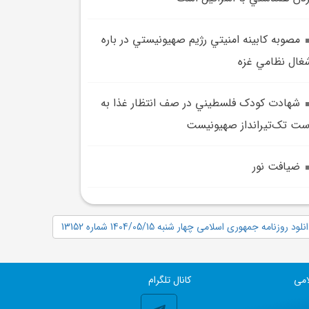
مصوبه کابينه امنيتي رژيم صهيونيستي در باره
غال نظامي غزه
شهادت کودک فلسطيني در صف انتظار غذا به
ت تک‌تيرانداز صهيونيست
ضيافت نور
نلود روزنامه جمهوری اسلامی چهار شنبه 1404/05/15 شماره 13152
امی
کانال تلگرام