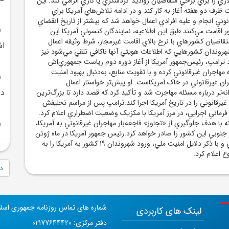
قه 15 هزار دلاري را براي برخي متقاضيان رواديد گردشگري يا کاري الزامي کند. اين
ظرف دو هفته آغاز به کار کند و در ادامه تلاش‌هاي آمريکا براي
نوني انجام و عليه افرادي اعمال خواهد شد که بيشتر از تاريخ انقضاي
 اقامت مي‌کنند.طبق اين اطلاعيه، نمايندگان کنسولي آمريکا اين
 متقاضيان کشورهاي با نرخ بالاي اقامت غيرمجاز، شرط وثيقه اعمال
اش
شهروندان کشورهايي که اطلاعات هويتي آنها ناکافي تلقي مي‌شود نيز
 ترامپ، رئيس‌جمهور آمريکا از آغاز دوره دوم رياست جمهوري‌اش
مهاجران غيرقانوني کرده و با تقويت منابع، به‌دنبال بهبود امنيت
ن غيرقانوني در خاک آمريکاست. او پيش‌تر خواستار اعمال
دس
تر درباره مسئله مهاجرت شد و تأکيد کرد که قصد دارد تا بزرگ‌ترين
غيرقانوني را در تاريخ آمريکا اجرا کند.ترامپ پس از مراسم تحليفش
امضاي فرماني اجرايي، در مرز آمريکا با مکزيک وضعيت اضطراري اعلام کرد.
 با هدف جلوگيري از «تجاوز» فاجعه‌بار مهاجران غيرقانوني به آمريکا،
ز جنوبي اين کشور را صادر خواهد کرد.رئيس جمهور آمريکا در ماه ژوئن
با صدور فرماني اجرايي و با ذکر دلايل امنيت ملي، ورود شهروندان 19 کشور به آمريکا را به
ع اعلام کرد.
دا
شماره های تماس روزنامه جمهوری اسل
لینک های کاربردی
دفتر مرکزی: 02177644420