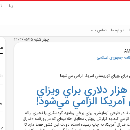
ایتا
تل
درباره ما
تماس با ما
چهار شنبه 1404/05/15
عن
نامه جمهوری اسلامی
ال
ثيقه 15 هزار دلاري براي ويزاي
آمريکا الزامي مي‌شود!
بر
تا در طرحي آزمايشي، براي برخي رواديد گردشگري يا تجاري ارائه
لاري را الزامي کند.به گزارش رويترز، مطابق اطلاعيه‌اي که در روزنامه «فدرال
ت فدرال آمريکا، به چاپ رسيده است، دولت اين کشور قصد دارد تا
کر