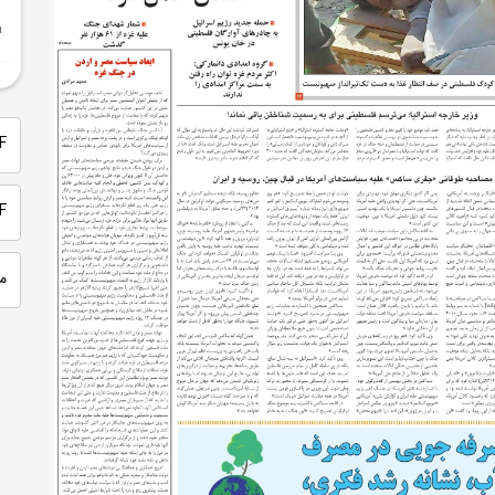
PDF 
PDF
م