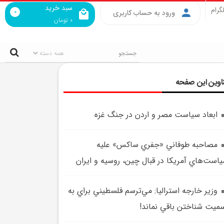
سبد خرید
گرام
0
ورود به حساب کاربری
0
تومان
اوین این صفحه
ابعاد سياست مصر و اردن در جنگ غزه
مصاحبه طوفاني «جفري ساکس» عليه
است‌هاي آمريکا در قبال چين، روسيه و ايران
وزير خارجه استراليا: مي‌ترسم فلسطيني براي به
ميت شناختن باقي نماند!