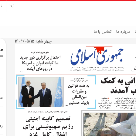
ایتا
تل
درباره ما
تماس با ما
چهار شنبه 1404/05/15
عن
سي
رس