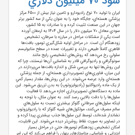
سود 70 ميليون دلاري
ايران با توليد 70 نوع راديودارو و تامين نياز بيش از 6500 مرکز
پزشکي هسته‌اي، جايگاه خود را به عنوان يکي از سه کشور برتر
جهان در اين صنعت تثبيت کرده و با صادرات به 15 کشور،
سودي معادل 70 ميليون دلار را در سال 1404 به ارمغان آورده
است.يکي از مشکلات مراحل در مبارزه با سرطان، تشخيص
زودهنگام آن است. در مراحل اوليه شکل‌گيري تومور، بافت‌ها
ظاهري کاملاً طبيعي دارند و تغييرات عمده در سطح متابوليسم
سلولي رخ مي‌دهد که روش‌هاي تشخيصي رايج مانند
سونوگرافي و راديوگرافي قادر به شناسايي آن‌ها نيستند، چرا که
اين روش‌ها تنها به بررسي شکل و اندازه بافت‌ها مي‌پردازند.در
اين ميان، فناوري‌هاي تصويربرداري هسته‌اي، از جمله پزشکي
هسته‌اي وارد عرصه مي‌شوند. در اين روش‌ها، مقدار بسيار کمي
از يک ماده راديواکتيو (راديوايزوتوپ) به بدن تزريق مي‌شود. اين
ماده به دستگاه‌هاي تصويربرداري اجازه مي‌دهد تا فعاليت
سلول‌ها را با دقت بالايي رصد کنند. به عنوان مثال، با توجه به
اينکه سلول‌هاي سرطاني گلوکز بيشتري نسبت به سلول‌هاي
سالم مصرف مي‌کنند، مولکول‌هاي شبيه گلوکز که با راديوايزوتوپ
نشاندار شده‌اند، توسط اين سلول‌ها جذب بيشتري پيدا کرده و
در تصاوير به صورت نقاط روشن‌تر ديده مي‌شوند. اين قابليت،
امکان تشخيص زودهنگام تومورها، حتي در مراحل بسيار
ابتدايي و شناسايي متاستازهاي پنهان را فراهم مي‌کند که اين امر