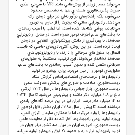
مي‌تواند بسيار زودتر از روش‌هايي مانند MRI يا سي‌تي اسکن
صورت پذيرد.فناوري هسته‌اي تنها به تشخيص محدود
نمي‌شود، بلکه راهکارهاي نوآورانه‌اي نيز براي درمان ارائه
مي‌دهد. راديوتراپي سنتي که پرتوها را از خارج به تومور
مي‌تاباند، روشي شناخته شده است، اما اغلب با آسيب رساندن
به بافت‌هاي سالم اطراف تومور همراه است.در مقابل، راديوتراپي
هدفمند، با بهره‌گيري از دانش بيوتکنولوژي، انقلابي در درمان
ايجاد کرده است. در اين روش، آنتي‌بادي‌هاي خاصي که قابليت
اتصال به سلول‌هاي سرطاني را دارند، با راديوايزوتوپ‌هاي
هدفمند نشاندار مي‌شوند. اين ترکيب، مستقيماً به سلول‌هاي
سرطاني متصل شده و بدون آسيب رساندن به بافت‌هاي سالم،
سلول‌هاي تومور را از بين مي‌برد.ايران، پيشرو در توليد
راديوداروها و فرصت‌هاي اقتصاديبراساس گزارش ستاد
زيست‌فناوري، سلامت و فناوري‌هاي پزشکي معاونت علمي
رياست‌جمهوري، بازار جهاني راديوداروها در سال 2024 ارزشي
بالغ بر 6.8 ميليارد دلار داشته و پيش‌بيني مي‌شود تا سال 2034
به 14 ميليارد دلار برسد. ايران نيز در اين عرصه گام‌هاي بلندي
برداشته است. تا پيش از سال 1388، ايران بخش قابل توجهي از
راديوداروها را وارد مي‌کرد، اما با همکاري سازمان انرژي اتمي،
پروژه توليد بومي راديوداروها آغاز شد.به نقل از معاونت علمي
رياست‌جمهوري، امروزه، ايران در ميان سه کشور برتر جهان در
توليد راديودارو قرار دارد و حدود 70 نوع راديودارو توليد مي‌کند.