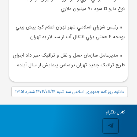
نوع دارو تا سود 70 ميليون دلاري
رئيس شوراي اسلامي شهر تهران اعلام کرد پيش بيني
بودجه 4 همتي براي انتقال آب از سد لار به تهران
مديرعامل سازمان حمل‌ و نقل و ترافيک خبر داد اجراي
طرح ترافيک جديد تهران براساس پيمايش از سال آينده
دانلود روزنامه جمهوری اسلامی سه شنبه 1404/05/14 شماره 13151
کانال تلگرام