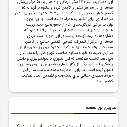
اين دستاورد، نياز 230 مرکز درماني و 6 هزار و 500 مرکز پزشکي
هسته‌اي در سراسر کشور را تأمين کرده و علاوه بر آن، به 15
کشور جهان صادر مي‌شود که در سال 1404 حدود 70 ميليون دلار
درآمد ارزي براي کشور به همراه داشته است. با اين وجود،
واردات برخي ايزوتوپ‌هاي خام از کشورهايي مانند روسيه
همچنان با هزينه 100 تا 300 هزار دلار در سال ادامه دارد که
نشان‌دهنده لزوم توسعه بيشتر در اين حوزه است.انرژي
هسته‌اي، فراتر از تصورات نظامي، نقشي حياتي در تأمين
سلامت و رفاه جامعه ايفا مي‌کند. محدود کردن يا تحريم ايران
در اين حوزه، به طور مستقيم سلامت شهروندان را هدف قرار
مي‌دهد. ترکيب هوشمندانه اين فناوري با بيوتکنولوژي و دانش
پزشکي، آن را به يکي از ارکان اصلي تشخيص و درمان مدرن
تبديل کرده است. بنابراين، حمايت هدفمند و مستمر از اين
حوزه، مسيري حياتي براي پيشرفت و تضمين آينده سلامت
کشور است.
عناوین این صفحه
موفقيت بومي‌سازي راديوداروها در ايران؛ از توليد 70