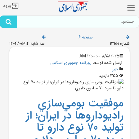
ورود
صفحه 6
شماره 13151
سه شنبه 1404/05/14
8/5/2025 12:00:00 AM
ارسال شده توسط
روزنامه جمهوری اسلامی
خبر
355 بازدید
موفقيت بومي‌سازي
راديوداروها در ايران؛ از
توليد 70 نوع دارو تا