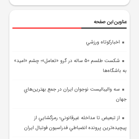
عناوین این صفحه
اخبارکوتاه ورزشي
شکست طلسم 50 ساله در گرو «تعامل»؛ چشم «اميد»
به باشگاه‌ها
سه واليباليست نوجوان ايران در جمع بهترين‌هاي
جهان
از تبعيض تا مداخله غيرقانوني؛ رمزگشايي از
پيچيده‌ترين پرونده‌ انضباطي فدراسيون فوتبال ايران