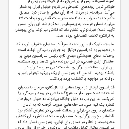
کميته استيناف، پس از بررسي‌اي که از حيث زمان يکي از
طولاني‌ترين روند‌هاي انضباطي در تاريخ فوتبال ايران به شمار
مي‌آيد، سرانجام در مرداد 1404 رأي نهايي را صادر کرد. مطابق
حکم جديد، بيرانوند به 4 ماه محروميت قطعي و پرداخت 27
ميليارد تومان غرامت به پرسپوليس محکوم شد. اين رأي ضمن
تأييد فسخ غيرقانوني، نشان داد که تلاش بيرانوند براي پيوستن
به تراکتور، تخلف انضباطي بوده است.
اما وجه تاريک اين پرونده نه صرفاً در محتواي حقوقي آن، بلکه
در نحوه ورود فدراسيون فوتبال به جريان رسيدگي نهفته است.
برخلاف ادعاي هميشگي مهدي تاج، رئيس فدراسيون مبني بر
استقلال ارکان قضايي، در اين پرونده حتي شاهد ورود مستقيم
وي براي مصالحه و برگزاري نشست‌هايي ميان مديران دو
باشگاه بوديم. اقدامي که به‌روشني از يک رويکرد تبعيض‌آميز و
دوگانه در مواجهه با تخلفات پرده برداشت.
فدراسيون فوتبال در پرونده‌هايي که بازيکنان، مربيان يا مديران
شناخته‌شده حضور ندارند، هيچ‌گاه نقشي در روند رسيدگي ايفا
نمي‌کند، اما اين بار، به دليل جايگاه بيرانوند به عنوان دروازه‌بان
شماره يک تيم ملي، مداخله‌هايي صورت گرفت که به اذعان
منتقدان با روح بي‌طرفي و عدالت قضايي در تعارض آشکار بود.
اقداماتي، چون برگزاري جلسه براي مصالحه، تلاش براي کاهش
محروميت، و تعلل در صدور رأي نهايي، به‌روشني نشان داد که
فدراسيون فوتبال تمايل داشت اين پرونده را خارج از روال عادي،