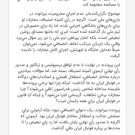
با مصالحه مختومه کند.
موضوع نگران‌کننده‌تر، عدم اجراي محروميت بيرانوند در
بازي‌هاي ملي است. اگرچه در رأي کميته استيناف، مجازات او
براي بازي‌هاي باشگاهي اجرايي شده، اما راه براي حضورش در
تيم ملي باز گذاشته شده است؛ امري که نه‌تنها مصداق روشن
تبعيض است، بلکه اعتبار پيراهن تيم ملي را نيز زير سؤال مي‌برد.
وقتي يک بازيکن مرتکب تخلف انضباطي مي‌شود، نمي‌توان
صرفاً به‌دليل جايگاه يا شهرتش، اجراي کامل مجازات را ناديده
گرفت.
اين پرونده، در نهايت با عدم توافق پرسپوليس و تراکتور و صدور
رأي نهايي ازسوي کميته استيناف بسته شد، اما سؤالات بنياديني
درباره ساختار انضباطي، استقلال قضايي و استاندارد‌هاي دوگانه
در فوتبال ايران به جا گذاشت. اينکه چرا تنها برخي پرونده‌ها
شايسته مداخله شخص رئيس فدراسيون تلقي مي‌شوند؟ چرا
مجازات برخي تخلفات، گزينشي اجرا مي‌شود؟ و اينکه آيا قانون
در فوتبال ايران براي همه يکسان است؟
پرونده بيرانوند، يک دعواي انضباطي نبود؛ بلکه آزموني براي
سنجش عدالت و استقلال ساختار فوتبال ايران بود. آزموني که
اگرچه با صدور رأي نهايي پايان يافت، اما رد پاي تبعيض را تا
مدت‌ها بر پيکره فوتبال ايران باقي گذاشت.