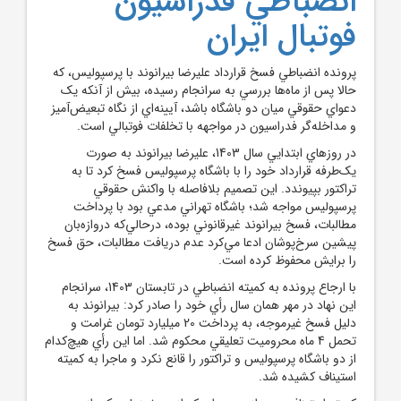
انضباطي فدراسيون
فوتبال ايران
پرونده انضباطي فسخ قرارداد عليرضا بيرانوند با پرسپوليس، که
حالا پس از ماه‌ها بررسي به سرانجام رسيده، بيش از آنکه يک
دعواي حقوقي ميان دو باشگاه باشد، آيينه‌اي از نگاه تبعيض‌آميز
و مداخله‌گر فدراسيون در مواجهه با تخلفات فوتبالي است.
در روز‌هاي ابتدايي سال 1403، عليرضا بيرانوند به صورت
يک‌طرفه قرارداد خود را با باشگاه پرسپوليس فسخ کرد تا به
تراکتور بپيوندد. اين تصميم بلافاصله با واکنش حقوقي
پرسپوليس مواجه شد؛ باشگاه تهراني مدعي بود با پرداخت
مطالبات، فسخ بيرانوند غيرقانوني بوده، درحالي‌که دروازه‌بان
پيشين سرخ‌پوشان ادعا مي‌کرد عدم دريافت مطالبات، حق فسخ
را برايش محفوظ کرده است.
با ارجاع پرونده به کميته انضباطي در تابستان 1403، سرانجام
اين نهاد در مهر همان سال رأي خود را صادر کرد: بيرانوند به
دليل فسخ غيرموجه، به پرداخت 20 ميليارد تومان غرامت و
تحمل 4 ماه محروميت تعليقي محکوم شد. اما اين رأي هيچ‌کدام
از دو باشگاه پرسپوليس و تراکتور را قانع نکرد و ماجرا به کميته
استيناف کشيده شد.