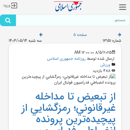
ورود
صفحه 5
شماره 13151
سه شنبه 1404/05/14
8/5/2025 12:00:00 AM
ارسال شده توسط
روزنامه جمهوری اسلامی
ورزش
488 بازدید
از تبعيض تا مداخله
غيرقانوني؛ رمزگشايي از
پيچيده‌ترين پرونده‌