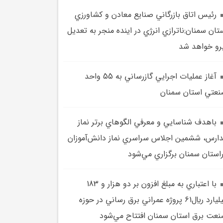
رئيس اتاق بازرگاني صنايع معادن و کشاورزي
تان سمنان:ناترازي انرژي در اينده منجر به تعديل
رو خواهد شد
آغاز عمليات اجرايي گازرساني به 55 واحد
عتي استان سمنان
باهدف شناسايي و معرفي الگوهاي برتر نماز
ارس، ششمين اجلاس سراسري نماز دانش‌آموزان
استان سمنان برگزاري مي‌شود
با اعتباري به مبلغ افزون بر دو هزار و 183
ميليارد ريال61 پروژه عمراني برق رساني در حوزه
عت برق استان سمنان افتتاح مي‌شود