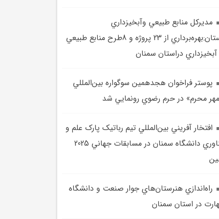
مديرکل منابع طبيعي وآبخيزداري
استان:بهره‌برداري از 23 پروژه و 8طرح منابع طبيعي
آبخيزداري دراستان سمنان
پوستر فراخوان هجدهمين سوگواره بين‌المللي
هر محرم» در حرم رضوي رونمايي شد
افتخار آفريني بين‌المللي تيم رباتيک پارک علم و
فناوري دانشگاه سمنان در مسابقات جهاني 2025
ين
راه‌اندازي هنرستان‌هاي جوار صنعت و دانشگاه
ارت در استان سمنان