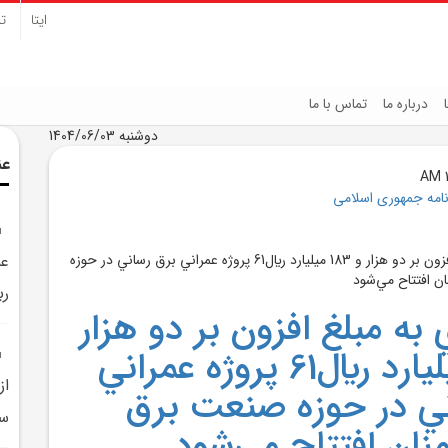
ایتا
تل
درباره ما
تماس با ما
دوشنبه 1404/06/03
عن
نامه جمهوری اسلامی
ري
ي به مبلغ افزون بر دو هزار
و 183 ميليارد ريال61 پروژه عمراني
ي در حوزه صنعت برق
سم
نان افتتاح مي‌شود