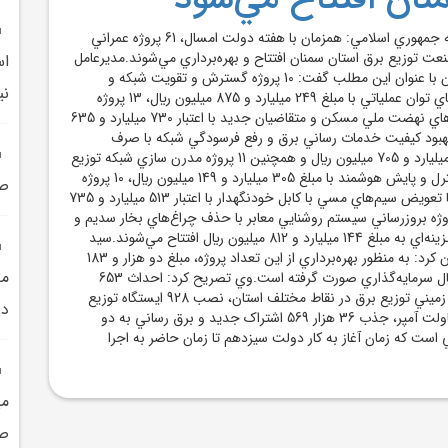
سمنان - خبرنگارروزنامه جمهوري اسلامي: همزمان با هفته دولت امسال، 61 پروژه عمراني
ت توزيع برق استان سمنان افتتاح و بهره‌برداري مي‌شوند.مديرعامل
اس
شرکت توزيع برق استان با عنوان اين مطلب گفت: 10 پروژه گسترش و تقويت شبکه و
ني
تجهيزات به منظور ارتقاي توان عملياتي با مبلغ 249 ميليارد و 875 ميليون ريال، 13 پروژه
تامين زيرساخت طرح‌هاي نهضت ملي مسکن و متقاضيان جديد با اعتبار 730 ميليارد و 635
ال، 10 پروژه بهبود کيفيت خدمات رساني برق و رفع فرسودگي شبکه با صرف
هزينه‌اي به مبلغ 239 ميليارد و 705 ميليون ريال و همچنين 11 پروژه مدرن سازي شبکه توزيع
از طريق سامانه‌هاي کنترل و پايش هوشمند با مبلغ 305 ميليارد و 149 ميليون ريال، 10 پروژه
صن
استانداردسازي شبکه با تعويض سيم‌هاي مسي با کابل خودنگهدار با اعتبار 513 ميليارد و 735
وژه بروزرساني سيستم روشنايي معابر با حذف چراغ‌هاي بخار سديم و
نصب LED با صرف هـزينه‌اي به مبلغ 144 ميليارد و 812 ميليون ريال افتتاح مي‌شوند.سيد
محمد حسيني نژاد بيان کرد: به منظور بهره‌برداري از اين تعداد پروژه، مبلغ دو هزار و 183
مد
ميليارد و 911 ميليون ريال سرمايه‌گذاري صورت گرفته است.وي تصريح کرد: احداث 653
کيلومتر شبکه هوايي و زميني توزيع برق در نقاط مختلف استان، نصب 928 ايستگاه توزيع
در
برق با ظرفيت 134 مگاولت آمپر، جذب 36 هزار 569 اشتراک جديد و برق رساني به دو
تي است که زمان آغاز به کار دولت سيزدهم تا زمان حاضر به اجرا
صن