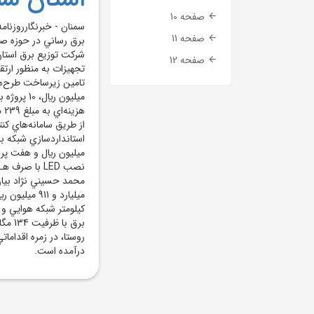
صفحه 10
صفحه 11
برق رساني در حوزه صنع
صفحه 12
ميليون ري
ميليون ريال و هفت پر
روستا، در زمره اقداما
درآمده است.