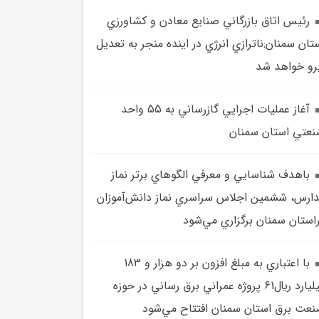
رئيس اتاق بازرگاني صنايع معادن و کشاورزي
تان سمنان:ناترازي انرژي در اينده منجر به تعديل
رو خواهد شد
آغاز عمليات اجرايي گازرساني به 55 واحد
عتي استان سمنان
باهدف شناسايي و معرفي الگوهاي برتر نماز
ارس، ششمين اجلاس سراسري نماز دانش‌آموزان
استان سمنان برگزاري مي‌شود
با اعتباري به مبلغ افزون بر دو هزار و 183
ميليارد ريال61 پروژه عمراني برق رساني در حوزه
عت برق استان سمنان افتتاح مي‌شود