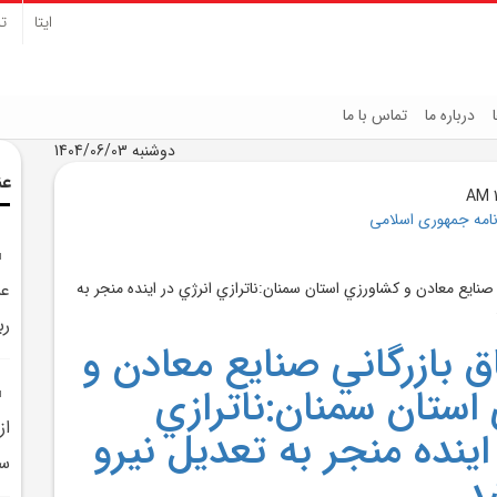
ایتا
تل
درباره ما
تماس با ما
دوشنبه 1404/06/03
عن
نامه جمهوری اسلامی
ري
ق بازرگاني صنايع معادن و
استان سمنان:ناترازي
اينده منجر به تعديل نيرو
سم
د