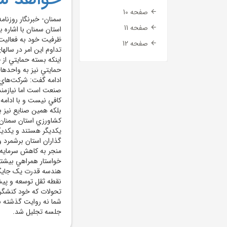
صفحه 10
سمنان- خبرنگار روزنام
صفحه 11
ظرفيت خود به فعاليت 
صفحه 12
تداوم اين امر در ساله
اينکه بسته حمايتي از
حمايتي نيز به واحدها
ادامه گفت: شرکت‌هاي
صنعت است اما نيازمن
کافي نيست و با ادامه 
بلکه همين صنايع نيز ب
کشاورزي استان سمنان ع
يکديگر هستند و يکديگر
گذاران استان برشمرد و 
منجر به کاهش سرمايه‌گ
خواستار همراهي بيشتر ر
هندسه قدرت يک جايگاه
نقطه ثقل توسعه و پيشر
تحولات که خود کنشگر 
شما نه روايت گذشته بل
جلسه تجليل شد.