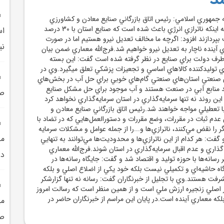
ه جمهوري اسلامي: رئيس اتاق بازرگاني صنايع معادن و کشاورزي
استان سمنان با اشاره به اينکه ناترازي انرژي باعث شده است که صنايع استان با 30 درصد
اس
بپردازند افزود: اگرچه ما مخالف تعديل نيرو هستيم اما در صورت
ني
اي آينده ناچار به تعديل نيرو خواهيم شد.فرج‌الله معماري ضمن بيان
 طرف دولت براي صنايع در نظر گرفته شده است گفت: اين بسته
ي توليدکننده کالاهاي اساسي و تجعيزات پزشکي تعلق ميگيرد.وي در
 صنعتي استان‌هاي صنعتي گام‌هاي خوبي براي حل آب در بخش‌هاي
د منابع آبي در صنعت هستند و آب موجود براي حل مشکل صنايع
صن
اين روند نه تنها سرمايه‌گذاري در استان سرمايه‌گذاري نخواهد کرد
ا تعطيلي مواجه خواهند شد.رئيس اتاق بازرگاني صنايع معادن و
دم ثبات در مقررات، وضع مقررات و دستورالعمل‌هايي که در تضاد با
 را نقض مي‌کنند، ناترازي‌ها و...را از جمله عوامل و مشکلات سرمايه
مد
گفت: هر کدام از اين ناترازي‌ها و محدوديت‌ها مي‌توانند به تنهايي
ذاري و عدم اقبال سرمايه‌گذاري در استان شوند.فرج‌الله معماري
در
سانه‌ها با حوزه توليد و اقتصاد شد و گفت: جايگاه رسانه‌ها در
 حاشيه‌اي و تکميلي نيست بلکه خود يکي از اضلاع اصلي و بلکه
فت هستند.وي با تجليل از خبرنگاران گفت: رسانه نه تنها گزارشکر
اصلي زنجيره ارزش ملي است و از همين منظر است که رسالت امروز
که معماري آينده است.در پايان اين مراسم از خبرنگاران حاضر در
صن