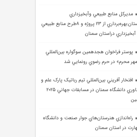
مديرکل منابع طبيعي وآبخيزداري
استان:بهره‌برداري از 23 پروژه و 8طرح منابع طبيعي
آبخيزداري دراستان سمنان
پوستر فراخوان هجدهمين سوگواره بين‌المللي
هر محرم» در حرم رضوي رونمايي شد
افتخار آفريني بين‌المللي تيم رباتيک پارک علم و
فناوري دانشگاه سمنان در مسابقات جهاني 2025
ين
راه‌اندازي هنرستان‌هاي جوار صنعت و دانشگاه
ارت در استان سمنان