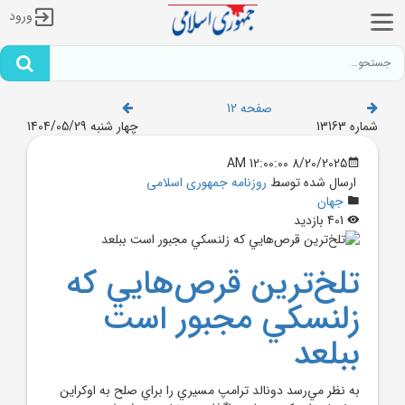
ورود
صفحه 12
شماره 13163
چهار شنبه 1404/05/29
8/20/2025 12:00:00 AM
ارسال شده توسط
روزنامه جمهوری اسلامی
جهان
401 بازدید
تلخ‌ترين قرص‌هايي که
زلنسکي مجبور است
ببلعد
به نظر مي‌رسد دونالد ترامپ مسيري را براي صلح به اوکراين