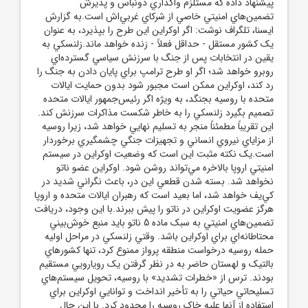
پيشنهاد داده که مستلزم واگذاري دونباس و پذيرش
تضمين‌هاي امنيتي خاصي از شرکاي غربي‌اش است.به گزارش
ايسنا، تلگراف نوشت:‌ اگر اوکراين اين طرح را بپذيرد، به عنوان
يک کشور مستقل - حداقل فعلاً - زنده خواهد ماند.زلنسکي به
يقين در انتخابات پس از جنگ با سرزنش سياسي گسترده‌اي
روبرو خواهد شد؛ اگر او طرح ترامپ براي پايان دادن به جنگ را
رد کند، اوکراين ممکن است مجبور شود بدون حمايت ايالات
متحده با روسيه بجنگد، به ويژه اگر رئيس‌جمهور ايالات متحده
تصميم بگيرد زلنسکي را به خاطر شکست مذاکرات سرزنش کند.
اين تقريباً مطمئناً منجر به تسليم نهايي خواهد شد، زيرا روسيه
از مزاياي نيروي انساني و تجهيزات جنگي چشمگيري برخوردار
است.يک نکته مثبت اين است که وضعيت اوکراين در سيستم
امنيتي اروپا بالاخره مي‌تواند روشن شود. اوکراين عضو ناتو
نخواهد شد. بسته شدن قطعي اين در، باعث نگراني شديد در
کي‌يف خواهد شد، اما بعيد است که رهبران ايالات متحده و اروپا
هرگز عضويت اوکراين در ناتو را پيش ببرند.با اين وجود، دريافت
تضمين‌هاي امنيتي به سبک ماده 5 ناتو بايد منبع خوش‌بيني
محتاطانه‌اي براي اوکراين باشد. وقتي زلنسکي در مراحل اوليه
حمله روسيه درخواست منطقه پرواز ممنوع کرد، تنها کشورهاي
بالتيک و لهستان حاضر به در نظر گرفتن يک رويارويي مستقيم
بودند. ترس از «خطرات تشديد» با روسيه، تحويل سيستم‌هاي
تسليحاتي حياتي را به تأخير انداخت و توانايي اوکراين براي
استفاده از آنها عليه خاک روسيه را محدود کرد. با اين حال