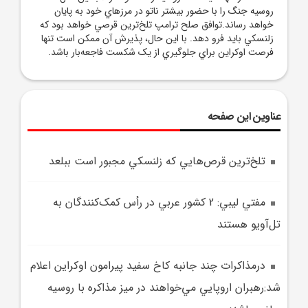
روسيه جنگ را با حضور بيشتر ناتو در مرزهاي خود به پايان
خواهد رساند.توافق صلح ترامپ تلخ‌ترين قرصي خواهد بود که
زلنسکي بايد فرو دهد. با اين حال، پذيرش آن ممکن است تنها
فرصت اوکراين براي جلوگيري از يک شکست فاجعه‌بار باشد.
عناوین این صفحه
تلخ‌ترين قرص‌هايي که زلنسکي مجبور است ببلعد
مفتي ليبي: 2 کشور عربي در رأس کمک‌کنندگان به
تل‌آويو هستند
درمذاکرات چند جانبه کاخ سفيد پيرامون اوکراين اعلام
شد:رهبران اروپايي مي‌خواهند در ميز مذاکره با روسيه