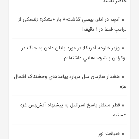
حاضر باشند
آنچه در اتاق بيضي گذشت؛8 بار «تشکر» زلنسکي از
ترامپ فقط در 1 دقيقه!
وزير خارجه آمريکا: در مورد پايان دادن به جنگ در
اوکراين پيشرفت‌هايي داشته‌ايم
هشدار سازمان ملل درباره پيامدهاي وحشتناک اشغال
غزه
قطر: منتظر پاسخ اسرائيل به پيشنهاد آتش‌بس غزه
هستيم
ضيافت نور