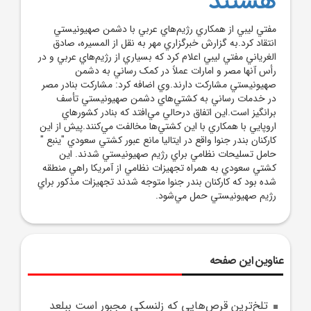
هستند
مفتي ليبي از همکاري رژيم‌هاي عربي با دشمن صهيونيستي
انتقاد کرد.به گزارش خبرگزاري مهر به نقل از المسيره، صادق
الغرياني مفتي ليبي اعلام کرد که بسياري از رژيم‌هاي عربي و در
رأس آنها مصر و امارات عملاً در کمک رساني به دشمن
صهيونيستي مشارکت دارند.وي اضافه کرد: مشارکت بنادر مصر
در خدمات رساني به کشتي‌هاي دشمن صهيونيستي تأسف
برانگيز است.اين اتفاق درحالي مي‌افتد که بنادر کشورهاي
اروپايي با همکاري با اين کشتي‌ها مخالفت مي‌کنند.پيش از اين
کارکنان بندر جنوا واقع در ايتاليا مانع عبور کشتي سعودي "ينبع "
حامل تسليحات نظامي براي رژيم صهيونيستي شدند. اين
کشتي سعودي به همراه تجهيزات نظامي از آمريکا راهي منطقه
شده بود که کارکنان بندر جنوا متوجه شدند تجهيزات مذکور براي
رژيم صهيونيستي حمل مي‌شود.
عناوین این صفحه
تلخ‌ترين قرص‌هايي که زلنسکي مجبور است ببلعد