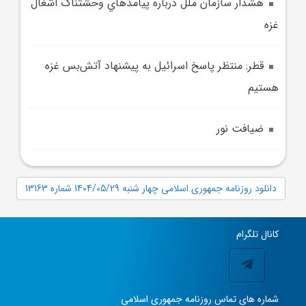
هشدار سازمان ملل درباره پيامدهاي وحشتناک اشغال
غزه
قطر: منتظر پاسخ اسرائيل به پيشنهاد آتش‌بس غزه
هستيم
ضيافت نور
دانلود روزنامه جمهوری اسلامی چهار شنبه 1404/05/29 شماره 13163
کانال تلگرام
شماره های تماس روزنامه جمهوری اسلامی