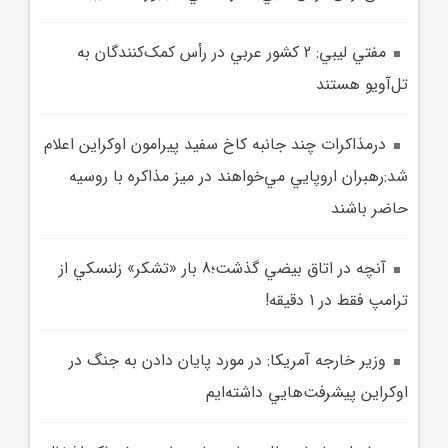
مفتي ليبي: 2 کشور عربي در رأس کمک‌کنندگان به
تل‌آويو هستند
درمذاکرات چند جانبه کاخ سفيد پيرامون اوکراين اعلام
شد:رهبران اروپايي مي‌خواهند در ميز مذاکره با روسيه
حاضر باشند
آنچه در اتاق بيضي گذشت؛8 بار «تشکر» زلنسکي از
ترامپ فقط در 1 دقيقه!
وزير خارجه آمريکا: در مورد پايان دادن به جنگ در
اوکراين پيشرفت‌هايي داشته‌ايم