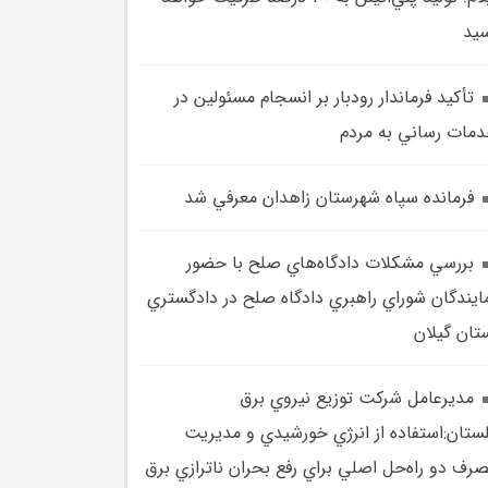
يد
تأکيد فرماندار رودبار بر انسجام مسئولين در
مات رساني به مردم
فرمانده سپاه شهرستان زاهدان معرفي شد
بررسي مشکلات دادگاه‌هاي صلح با حضور
ايندگان شوراي راهبري دادگاه صلح در دادگستري
تان گيلان
مديرعامل شرکت توزيع نيروي برق
ستان:استفاده از انرژي خورشيدي و مديريت
رف دو راه‌حل اصلي براي رفع بحران ناترازي برق