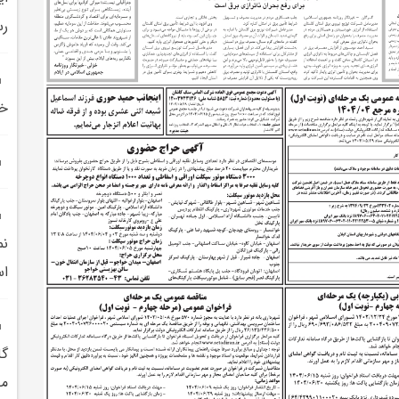
رس
خد
نم
اس
گل
مص