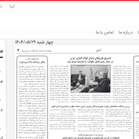
ایتا
تل
درباره ما
تماس با ما
چهار شنبه 1404/05/29
عن
مي
دي