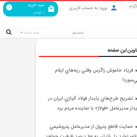
سبد خرید
گرام
0
ورود به حساب کاربری
0
تومان
اوین این صفحه
فرياد خاموش زاگرس وقتي ريه‌هاي ايلام
‌سوزد!
تشريح طرح‌هاي پايدار فولاد آلياژي ايران در
دار مديرعامل «فولاژ» با نماينده مردم يزد
حمايت قاطع پترول از مديرعامل پتروشيمي
ايلام؛ توليد پلي‌اتيلن به 100 درصد ظرفيت خواهد