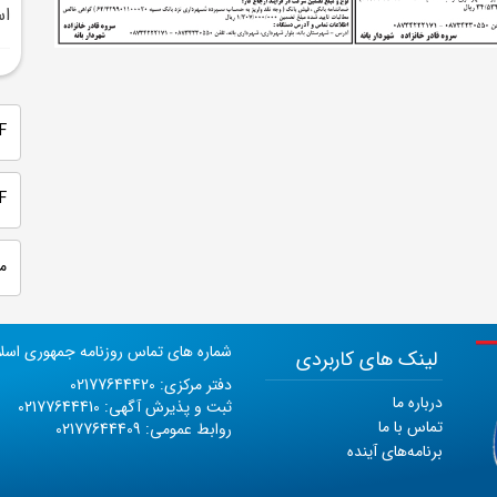
ا
PDF 
PDF
م
شماره های تماس روزنامه جمهوری اسل
لینک های کاربردی
دفتر مرکزی: 02177644420
درباره ما
ثبت و پذیرش آگهی: 02177644410
تماس با ما
روابط عمومی: 02177644409
برنامه‌های آینده