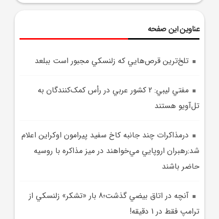
عناوین این صفحه
تلخ‌ترين قرص‌هايي که زلنسکي مجبور است ببلعد
مفتي ليبي: 2 کشور عربي در رأس کمک‌کنندگان به
تل‌آويو هستند
درمذاکرات چند جانبه کاخ سفيد پيرامون اوکراين اعلام
شد:رهبران اروپايي مي‌خواهند در ميز مذاکره با روسيه
حاضر باشند
آنچه در اتاق بيضي گذشت؛8 بار «تشکر» زلنسکي از
ترامپ فقط در 1 دقيقه!