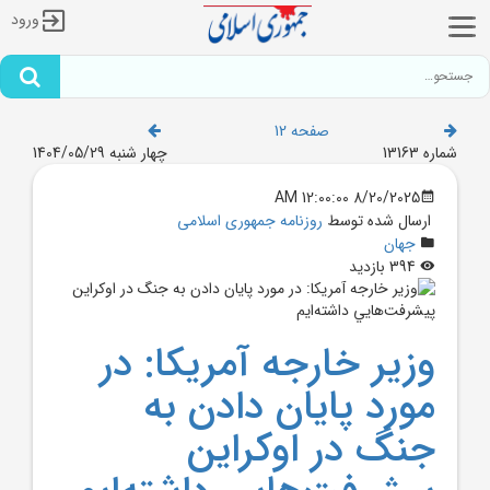
ورود
صفحه 12
شماره 13163
چهار شنبه 1404/05/29
8/20/2025 12:00:00 AM
ارسال شده توسط
روزنامه جمهوری اسلامی
جهان
394 بازدید
وزير خارجه آمريکا: در
مورد پايان دادن به
جنگ در اوکراين