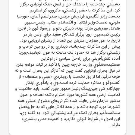
نشستي چندجانبه را با هدف حل و فصل جنگ اوکراين برگزار
کرد. اين مذاکرات با حضور زلنسکي، ماکرون، کِر استارمر،
نخست‌وزير انگليس، فردريش مرتس، صدراعظم آلمان، جورجيا
ملوني، نخست‌وزير ايتاليا، و الکساندر استاب، رئيس‌جمهور
فنلاند، همچنين مارک روته، دبيرکل ناتو و اورسولا فون در لاين،
رئيس کميسيون اروپا برگزار شد.کاخ سفيد براي اولين بار در
تاريخ به طور همزمان ميزبان اين تعداد از رهبران اروپايي بود.
پيش از اين مذاکرات چندجانبه، ديداري رو در رو بين ترامپ و
زلنسکي برگزار شد که حدود يک ساعت به طول انجاميد.چين:
آماده نقش‌آفريني براي راه‌حل سياسي در اوکراين
هستيمسخنگوي وزارت خارجه چين با تأکيد بر ثبات موضع پکن
در قبال بحران اوکراين گفت چين نه آغازگر اين بحران است و نه
طرف درگير، اما از روز نخست با رويکردي «عيني و منصفانه» از
گفت‌وگو و مذاکره حمايت کرده است.وي با يادآوري ابتکار
چهارگانه شي جين‌پينگ رئيس‌جمهور چين گفت: بايد حاکميت و
تماميت ارضي همه کشورها مورد احترام باشد؛ اهداف و اصول
منشور سازمان ملل رعايت شده نگراني‌هاي مشروع امنيتي همه
کشورها مورد توجه باشد و از همه تلاش‌هايي که به حل‌وفصل
مسالمت‌آميز بحران کمک مي‌کند پشتيباني شود. به گفته وي،
اين اصول در شرايط کنوني «کاربرد و اهميت عملي بيشتري»
دارند.