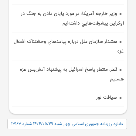
وزير خارجه آمريکا: در مورد پايان دادن به جنگ در
اوکراين پيشرفت‌هايي داشته‌ايم
هشدار سازمان ملل درباره پيامدهاي وحشتناک اشغال
غزه
قطر: منتظر پاسخ اسرائيل به پيشنهاد آتش‌بس غزه
هستيم
ضيافت نور
دانلود روزنامه جمهوری اسلامی چهار شنبه 1404/05/29 شماره 13163