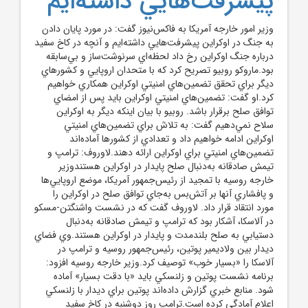
پيشرفت‌هايي داشته‌ايم
وزير امور خارجه آمريکا به فاکس‌نيوز گفت: در مورد پايان دادن
به جنگ در اوکراين پيشرفت‌هايي داشته‌ايم و آنچه در کاخ سفيد
درباره جنگ اوکراين رخ داد لحظه‌اي سرنوشت‌ساز و بي‌سابقه
بود.ماروکو روبيو تصريح کرد که با متحدان اروپايي و کشورهاي
ديگر براي تحقق تضمين‌هاي امنيتي اوکراين همکاري خواهيم
کرد.او گفت: تضمين‌هاي امنيتي اوکراين بايد پس از امضاي
توافق صلح برقرار باشد. روبيو با بيان اينکه ديگر به اوکراين
سلاح نمي‌دهيم گفت: به تلاش براي تضمين‌هاي امنيتي
اوکراين ادامه خواهيم داد و تعدادي از کشورها آماده‌اند
تضمين‌هاي امنيتي براي اوکراين ارائه دهند.لاوروف: ترامپ و
تيمش صادقانه به‌دنبال صلح پايدار در اوکراين هستندوزير
خارجه روسيه با تمجيد از رئيس‌جمهور آمريکا، موضع اروپايي‌ها
و پافشاري آنها بر آتش‌بس به‌جاي توافق صلح در اوکراين را
مورد انتقاد قرار داد. لاوروف گفت که در نشست واشنگتن-مسکو
در آلاسکا، آشکار بود که ترامپ و تيمش صادقانه به‌دنبال
دستيابي به صلح بلندمدت و پايدار در اوکراين هستند.وي فضاي
ديدار بين ولاديمير پوتين، رئيس‌جمهور روسيه و ترامپ در
آلاسکا را «بسيار خوب» توصيف کرد.وزير خارجه روسيه افزود:
برنامه نشست پوتين و زلنسکي بايد «با دقت بسيار» آماده
شود. منابع خبري گزارش داده‌اند پوتين براي ديدار با زلنسکي
اعلام آمادگي کرده است.ترامپ روز دوشنبه در کاخ سفيد