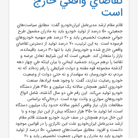
تقاضاي واقعي خارج
است
قائم مقام ارشد مديرعامل ايران‌خودرو گفت: مطابق سياست‌هاي
جمعيتي، 50 درصد از توليد خودرو بايد به مادران مشمول طرح
جواني جمعيت تخصيص يابد و 20 درصد هم سهميه خودروهاي
فرسوده است. به اين ترتيب، 70 درصد توليد از دسترس تقاضاي
واقعي خارج شده و خودروساز بايد با تنها 30 درصد باقيمانده،
بازار را متعادل کند. طبيعي است که اين شرايط تعادل عرضه و
تقاضا را برهم مي‌زند.جمشيد ايماني با بيان اينکه طي چهار دهه
گذشته مجموعه قوه مقننه و دولت شرايطي را رقم زده‌اند که نه
مردم، نه خودروساز، نه سهامدار و نه حتي دولت از وضعيت
خودرو رضايت ندارند، گفت: با وجود همه ايرادها، صنعت
خودروي کشور همچنان سالانه يک ميليون و 350 هزار دستگاه
خودرو توليد مي‌کند. اين رقم طي دو سال گذشته، شامل انواع
خودروهاي سواري و وانت بوده است. درحالي‌که براساس
مطالعات بازار، نياز واقعي کشور سالانه حدود يک ميليون دستگاه
است، اما توليد ما 350 هزار دستگاه بيش از اين نياز بوده و با
اين حال مردم همچنان در صف خريد خودرو هستند.قائم مقام
ارشد مديرعامل ايران‌خودرو علت اين ناترازي را در قوانين موجود
دانست و افزود: مطابق سياست‌هاي جمعيتي، 50 درصد از توليد
خودرو بايد به مادران و جواني جمعيت تخصيص يابد و 20