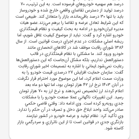
درصد هم سهميه خودروهاي فرسوده است. به اين ترتيب، 70
درصد توليد از دسترس تقاضاي واقعي خارج شده و خودروساز
بايد با تنها 30 درصد باقي‌مانده، بازار را متعادل کند. طبيعي است
که اين شرايط تعادل عرضه و تقاضا را برهم مي‌زند.عضو هيات
مديره ايران‌خودرو در ادامه به بحث کيفيت و نظام قيمتگذاري
خودرو اشاره کرد و گفت: نبايد از موضوع کيفيت غافل شويم، اما
ريشه اصلي مشکلات در عدم اجراي درست قوانين است. از سال
1386 شوراي رقابت موظف شد در کالاهاي انحصاري مانند
خودرو ورود کند. ما مشکلي با نظام قيمتگذاري در قالب
دستورالعمل نداريم، بلکه مشکل آن‌جاست که اين دستورالعمل‌ها
رعايت نمي‌شود.ايماني با اشاره به تصميمات اخير شوراي رقابت
گفت: سازمان حمايت افزايش 27 درصدي قيمت خودرو را به
وزارت صمت اعلام کرد، اما اين موضوع مورد احترام قرار نگرفت.
در آبان 1403 نرخ ارز 42 هزار تومان بود، اما تنها دو ماه بعد
اعلام کردند ارز تخصيص نمي‌دهند و نرخ ارز به 70 هزار تومان
رسيد. اين تغييرات ناگهاني عملا صنعت خودرو را با مشکلات
جدي روبه‌رو کرده است. وي ادامه داد: وقتي قاضي حکمي
صادر مي‌کند واحد ابلاغ حق دخل و تصرف در آن حکم را ندارد.
وي تأکيد کرد: نظام توليد و عرضه خودرو در کشور نيازمند
بازنگري جدي در قوانين است تا از اين ناترازي و سردرگمي بازار
کاسته شود.