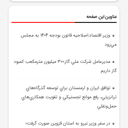
عناوین این صفحه
وزير اقتصاد:اصلاحيه قانون بودجه 1404 به مجلس
مي‌رود
مديرعامل شرکت ملي گاز:300 ميليون مترمکعب کمبود
گاز داريم
توافق ايران و ارمنستان براي توسعه گذرگاه‌هاي
ترانزيتي، رفع موانع لجستيکي و تقويت همکاري‌هاي
حمل‌ونقلي
در سفر وزير نيرو به استان قزوين صورت گرفت؛