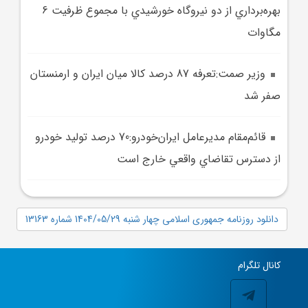
بهره‌برداري از دو نيروگاه خورشيدي با مجموع ظرفيت 6
مگاوات
وزير صمت:تعرفه 87 درصد کالا ميان ايران و ارمنستان
صفر شد
قائم‌مقام مديرعامل ايران‌خودرو:70 درصد توليد خودرو
از دسترس تقاضاي واقعي خارج است
دانلود روزنامه جمهوری اسلامی چهار شنبه 1404/05/29 شماره 13163
کانال تلگرام