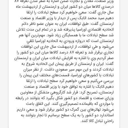
وزير صنعت، معدن و تجارت ضمن اشاره به صفر شدن تعرفه 87
درصدي کالاها ميان دو کشور ايران و ارمنستان از ارديبهشت ماه
سال جاري گفت: سعي خواهيم کرد سطح تبادلات را ارتقا
دهيم.سيد محمد اتابک پس از ديدار با وزير اقتصاد و صنعت
ارمنستان گفت: طبق توافقات، ايران به عنوان عضو ناظر دائم
اتحاديه اقتصادي اوراسيا پذيرفته شد و در تمام اين مدت تلاش
شد سطح تبادلات ما با همسايگان زياد شود. مهم‌ترين آنها هم
ارمنستان است که دروازه ورودي به اتحاديه اوراسيا تلقي
مي‌شود و طي توافقات، از ارديبهشت سال جاري اين توافقات
تجاري برقرار شد و تعرفه 87 درصد کالاها ميان اين دو کشور را
صفر کرديم.وي با اشاره به افزايش تبادلات ميان ايران و ارمنستان
گفت: ايران و ارمنستان از طريق پيمان اين اتحاديه شروع به
تبادلات کردند و اين مهم سير صعودي داشت. از نظر ميزان
تبادلات با کشورهاي اوراسيا، قسمت‌هاي مختلف اين پيمان را
بررسي مي‌کنيم و سعي خواهيم کرد سطح تبادلات را ارتقا
دهيم.اتابک با اشاره به توافق خود با وزير اقتصاد و صنعت
ارمنستان، تصريح کرد: قرار شد کارگروهي متشکل از معاونين
وزراي صنعت و اقتصاد دو کشور شکل بگيرد که بتوانند در رابطه
با مواردي که باقيمانده تصميم‌گيري کنند. اين اتفاق باعث
مي‌شود تهاترهاي بين گمرک دو کشور برقرار شود و سعي داريم
استاندارد دو کشور را به يک سطح برسانيم تا تجار بتوانند به
راحتي تبادل کالا کنند.