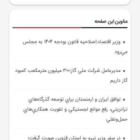
عناوین این صفحه
وزير اقتصاد:اصلاحيه قانون بودجه 1404 به مجلس
مي‌رود
مديرعامل شرکت ملي گاز:300 ميليون مترمکعب کمبود
گاز داريم
توافق ايران و ارمنستان براي توسعه گذرگاه‌هاي
ترانزيتي، رفع موانع لجستيکي و تقويت همکاري‌هاي
حمل‌ونقلي
در سفر وزير نيرو به استان قزوين صورت گرفت؛