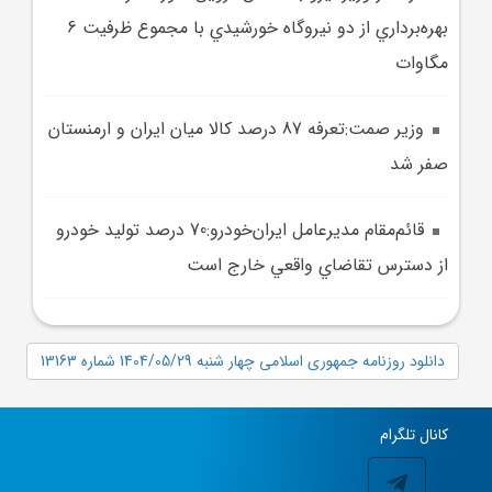
بهره‌برداري از دو نيروگاه خورشيدي با مجموع ظرفيت 6
مگاوات
وزير صمت:تعرفه 87 درصد کالا ميان ايران و ارمنستان
صفر شد
قائم‌مقام مديرعامل ايران‌خودرو:70 درصد توليد خودرو
از دسترس تقاضاي واقعي خارج است
دانلود روزنامه جمهوری اسلامی چهار شنبه 1404/05/29 شماره 13163
کانال تلگرام