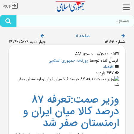
ورود
صفحه 11
شماره 13163
چهار شنبه 1404/05/29
8/20/2025 12:00:00 AM
ارسال شده توسط
روزنامه جمهوری اسلامی
اقتصاد
447 بازدید
وزير صمت:تعرفه 87
درصد کالا ميان ايران و
ارمنستان صفر شد