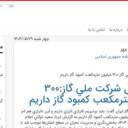
ایتا
تل
درباره ما
تماس با ما
چهار شنبه 1404/05/29
عن
نامه جمهوری اسلامی
مج
مديرعامل شرکت ملي گاز:300
ترمکعب کمبود گاز داريم
کم
 ايران گفت: بايد بپذيريم ناترازي انرژي داريم و اين ناترازي هم کم
ت و 300 تا 350 ميليون مترمکعب کمبود گاز داريم.به گزارش ايرنا، سعيد توکلي اعلام
کرد: در جريان زمستان 1403، بخشي‌نگري و مديريت بحران در سطح استان‌ها موجب شد با
تر