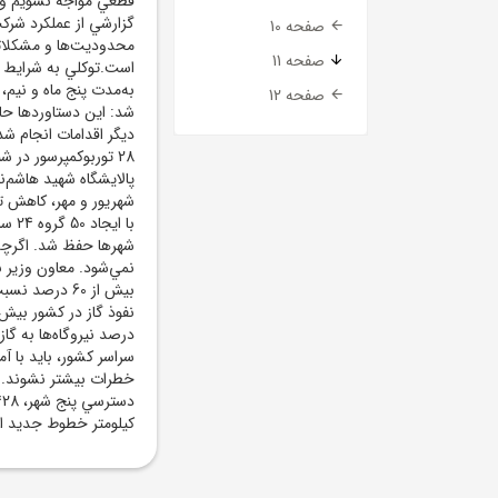
قطعي مواجه نشويم و م
گزارشي از عملکرد شرک
صفحه 10
محدوديت‌ها و مشکلاتي
صفحه 11
است.توکلي به شرايط س
به‌مدت پنج ماه و نيم،
صفحه 12
شد: اين دستاوردها ح
ديگر اقدامات انجام شد
28 توربوکمپرسور در 
پالايشگاه شهيد هاشم‌ن
شهريور و مهر، کاهش ت
با ا
نمي‌شود. معاون وزير 
بيش از 60 در
درصد نيروگاه‌ها به گاز
سراسر کشور، بايد با آ
خطرات بيشتر نشوند. مع
کيلومتر خطوط جديد ان