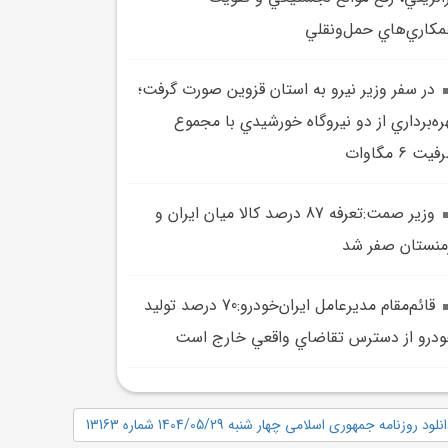
کاري‌هاي حمل‌ونقلي
در سفر وزير نيرو به استان قزوين صورت گرفت؛
ره‌برداري از دو نيروگاه خورشيدي با مجموع
يت 6 مگاوات
وزير صمت:تعرفه 87 درصد کالا ميان ايران و
منستان صفر شد
قائم‌مقام مديرعامل ايران‌خودرو:70 درصد توليد
درو از دسترس تقاضاي واقعي خارج است
نلود روزنامه جمهوری اسلامی چهار شنبه 1404/05/29 شماره 13163