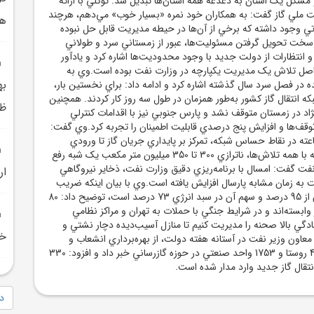
شکل يک استان به دغدغه‌ همه استان‌ها تبديل شد. توکلي با ارائه
ت ملي گاز گفت: به همکاران خود نمره «بسيار خوب» مي‌دهم، هرچند
هم
 وجود داشته که برخي از آن‌ها در حيطه مديريت قابل حل نبوده
خت تحويل گرفتن مسئوليت‌ها، عبور از زمستاني سرد و طولاني
 و انتظارات از دولت جديد با وجود محدوديت‌ها اشاره کرد و يادآور
اصل تلاش يک مديريت يکپارچه در وزارت نفت بوده است.وي به
به
ه در فصل سرد سال گذشته اشاره کرد و ادامه داد: براي نخستين بار،
شبکه انتقال گاز کشور به‌طور همزمان در طول سه روز کار کردند. همچنين
ظرف
ژاد در زمستان متوقف نشد و پارس جنوبي نيز با اقدامات کنترلي
وقف‌ها و افزايش پنج درصدي قابليت اطمينان را تجربه کرد.وي گفت:
يجاد 50 گروه 24 ساعته در نقاط حساس شبکه، تمرکز بر پايداري جريان گاز تا ورودي
شهرها حفظ شد. اگرچه با همه تلاش‌ها، ناترازي 300 تا 350 ميليون متر مکعب يک شبه رفع
نفت گفت: امسال با برنامه‌ريزي دقيق وزارت نفت، ذخاير نيروگاهي
ار
صد نسبت به زمان مشابه پارسال افزايش يافته است.وي با بيان اينکه ضريب
نفوذ گاز در کشور بيش از 95 درصد و سهم آن در سبد انرژي 73 درصد است، توضيح داد: 80
 وابسته‌اند و در شرايط جنگي با حملات به تهران و مراکز نظامي
مادگي بالا صحنه را مديريت کنيم تا منازل آسيب‌ديده دچار نشتي و
خو
اون وزير نفت در آستانه هفته دولت، از بهره‌برداري انشعاب و
دسترسي پنج شهر، 428 روستا و 1753 واحد صنعتي در حوزه گازرساني خبر داد و افزود: 330
تقال گاز جديد وارد مدار شده است.
دا