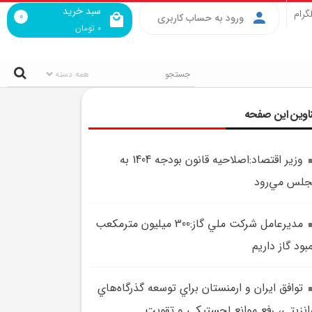
سبد خرید
گرام
0
ورود به حساب کاربری
0
تومان
اوین این صفحه
وزير اقتصاد:اصلاحيه قانون بودجه 1404 به
لس مي‌رود
مديرعامل شرکت ملي گاز:300 ميليون مترمکعب
بود گاز داريم
توافق ايران و ارمنستان براي توسعه گذرگاه‌هاي
انزيتي، رفع موانع لجستيکي و تقويت