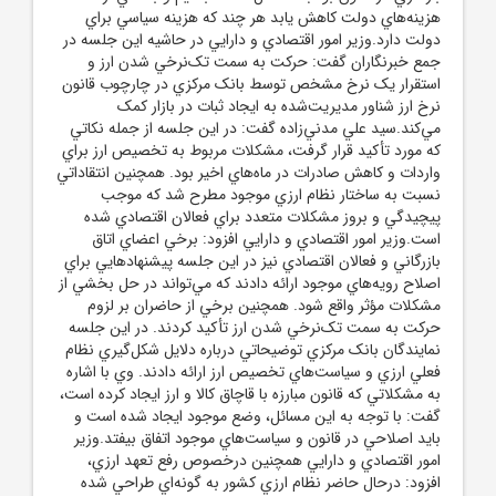
هزينه‌هاي دولت کاهش يابد هر چند که هزينه سياسي براي
دولت دارد.وزير امور اقتصادي و دارايي در حاشيه اين جلسه در
جمع خبرنگاران گفت: حرکت به سمت تک‌نرخي شدن ارز و
استقرار يک نرخ مشخص توسط بانک مرکزي در چارچوب قانون
نرخ ارز شناور مديريت‌شده به ايجاد ثبات در بازار کمک
مي‌کند.سيد علي مدني‌زاده گفت: در اين جلسه از جمله نکاتي
که مورد تأکيد قرار گرفت، مشکلات مربوط به تخصيص ارز براي
واردات و کاهش صادرات در ماه‌هاي اخير بود. همچنين انتقاداتي
نسبت به ساختار نظام ارزي موجود مطرح شد که موجب
پيچيدگي و بروز مشکلات متعدد براي فعالان اقتصادي شده
است.وزير امور اقتصادي و دارايي افزود: برخي اعضاي اتاق
بازرگاني و فعالان اقتصادي نيز در اين جلسه پيشنهادهايي براي
اصلاح رويه‌هاي موجود ارائه دادند که مي‌تواند در حل بخشي از
مشکلات مؤثر واقع شود. همچنين برخي از حاضران بر لزوم
حرکت به سمت تک‌نرخي شدن ارز تأکيد کردند. در اين جلسه
نمايندگان بانک مرکزي توضيحاتي درباره دلايل شکل‌گيري نظام
فعلي ارزي و سياست‌هاي تخصيص ارز ارائه دادند. وي با اشاره
به مشکلاتي که قانون مبارزه با قاچاق کالا و ارز ايجاد کرده است،
گفت: با توجه به اين مسائل، وضع موجود ايجاد شده است و
بايد اصلاحي در قانون و سياست‌هاي موجود اتفاق بيفتد.وزير
امور اقتصادي و دارايي همچنين درخصوص رفع تعهد ارزي،
افزود: درحال حاضر نظام ارزي کشور به گونه‌اي طراحي شده