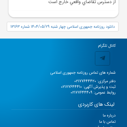
از دسترس تقاضاي واقعي خارج است
دانلود روزنامه جمهوری اسلامی چهار شنبه 1404/05/29 شماره 13163
کانال تلگرام
شماره های تماس روزنامه جمهوری اسلامی
دفتر مرکزی: 02177644420
ثبت و پذیرش آگهی: 02177644410
روابط عمومی: 02177644409
لینک های کاربردی
درباره ما
تماس با ما