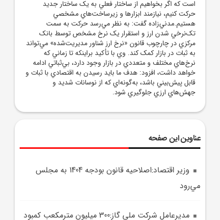
است که اگر بخواهيم از ساختار فعلي به يک ساختار جديد
حرکت کنيم، نيازمند ابزارها و زيرساخت‌هاي مشخصي
هستيم.مدني‌زاده گفت: به نظر مي‌رسد حرکت به سمت
تک‌نرخي شدن ارز و استقرار يک نرخ مشخص توسط بانک
مرکزي در چارچوب قانون «نرخ ارز شناور مديريت‌شده» مي‌تواند
به ثبات در بازار کمک کند. وي با تأکيد براينکه تا زماني که
نرخ‌هاي مختلف و متعددي در بازار وجود دارد، بي‌ثباتي ادامه
خواهد داشت، افزود: هدف ما بايد رسيدن به اقتصادي با ثبات و
قابل پيش‌بيني باشد، به‌گونه‌اي که از نوسانات شديد و
جهش‌هاي ارزي جلوگيري شود.
عناوین این صفحه
وزير اقتصاد:اصلاحيه قانون بودجه 1404 به مجلس
مي‌رود
مديرعامل شرکت ملي گاز:300 ميليون مترمکعب کمبود