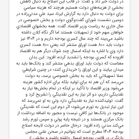
در دولت خبر داد و گفت: در قالب اين اصلاح به دنبال کاهش
بخشي از هزينه‌هاي دولت هستيم هرچند که هزينه سياسي
براي دولت به دنبال دارد.به گزارش ايرنا، سيد علي مدني‌زاده در
دومين نشست شوراي گفت‌و‌گوي دولت و بخش خصوصي در
سال جاري به رياست وزير اقتصاد گفت: همه بخشهاي اقتصادي
خواهان سهم خود از تسهيلات هستند اما اگر نگاه کلان داشته
باشيد مي‌بيند که چند سال کسري بودجه داريم و در 1404 نيز
دولت بايد 800 همت اوراق منتشر کند يعني 800 همت کسري
دارد.وي با اشاره به اينکه امسال چند شوک ديگر هم به اقتصاد
افزوده که کسري بودجه را تشديد کرده، افزود: اين بدان
معناست که دولت بايد اوراق بدهي منتشر کند و بانک‌ها بايد به
ميدان بيايند و اين اوراق را خريداري کنند؛ در چنين شرايطي
عملا تسهيلاتي که بايد به بخش خصوصي برسد، به دولت
مي‌رسد که آن هم نه براي توليد بلکه براي اداره کشور هزينه
مي‌شود.وزير اقتصاد با تأکيد بر اينکه در تمام بخش‌ها نياز به
نقدينگي داريم، دو اثر نياز به اين نقدينگي را تشريح کرد و
گفت: توليدکننده نياز به نقدينگي دارد ولي به او نمي‌رسد که
اين نياز تبديل به تورم مي‌شود؛ اثر دوم اين است که نقدينگي
موجود در بانک‌ها نيز کافي نيست و مجبور به اضافه برداشت از
بانک مرکزي هستند و در نتيجه پايه پولي و سپس تورم رشد
مي‌کند.مدني زاده افزود: درحال حاضر در دولت لايحه اصلاح
بودجه 1404 مطرح است که بتوانيم در صحن علني مجلس
بازنگري در قانون بودجه امسال داشته باشيم و بخشي از