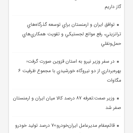
گاز داريم
توافق ايران و ارمنستان براي توسعه گذرگاه‌هاي
ترانزيتي، رفع موانع لجستيکي و تقويت همکاري‌هاي
حمل‌ونقلي
در سفر وزير نيرو به استان قزوين صورت گرفت؛
بهره‌برداري از دو نيروگاه خورشيدي با مجموع ظرفيت 6
مگاوات
وزير صمت:تعرفه 87 درصد کالا ميان ايران و ارمنستان
صفر شد
قائم‌مقام مديرعامل ايران‌خودرو:70 درصد توليد خودرو