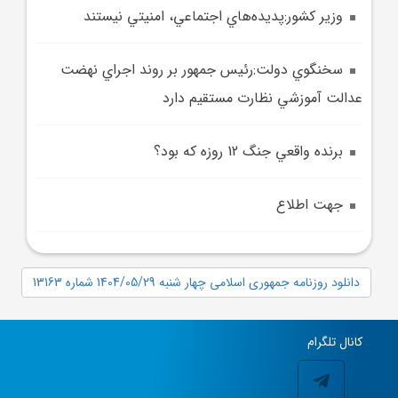
وزير کشور:پديده‌هاي اجتماعي، امنيتي نيستند
سخنگوي دولت:رئيس جمهور بر روند اجراي نهضت
عدالت آموزشي نظارت مستقيم دارد
برنده واقعي جنگ 12 روزه که بود؟
جهت اطلاع
دانلود روزنامه جمهوری اسلامی چهار شنبه 1404/05/29 شماره 13163
کانال تلگرام