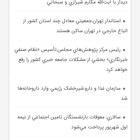
ديدار با آيت‌الله مکارم شيرازي و سبحاني
استاندار تهران:جمعيتي معادل چند استان‌ کشور از
اتباع خارجي در تهران ساکن هستند
رئيس مرکز پژوهش‌هاي مجلس:تأسيس «نظام صنفي
خبرنگاري» بخشي از مشکلات جامعه خبري کشور را رفع
خواهد کرد
سازمان غذا و دارو:شيرخشک رژيمي وارد داروخانه‌ها
شد
سالاري: معوقات بازنشستگان تامين اجتماعي از نيمه
اول شهريور پرداخت مي‌شود