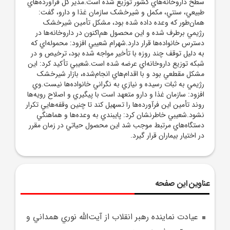
سطح داروخانه‌هاي کشور توزيع شده است.مدير کل فرآورده‌هاي
طبيعي، سنتي، مکمل و شيرخشک سازمان غذا و دارو، گفت:
همان‌طور که وعده داده شده بود، مشکل تأمين شيرخشک
رژيمي برطرف شده و اين محصول هم‌اکنون در داروخانه‌ها در
دسترس خانواده‌ها قرار دارد.شهرام شعيبي افزود: محموله‌اي که
به دليل توقف چند روزه با تأخير مواجه شده بود، ترخيص و در
شبکه توزيع داروخانه‌اي عرضه شده است.شعيبي تأکيد کرد: اين
مشکل مقطعي بود و با اقدام‌هاي انجام‌شده، بازار شيرخشک
رژيمي به ثبات رسيده و نيازي به نگراني خانواده‌ها نيست.وي
افزود: سازمان غذا و دارو متعهد است با پيگيري و اصلاح رويه‌ها
روند تأمين اين فرآورده‌ها را تسهيل کند تا چنين وقفه‌هايي تکرار
نشود.شعيبي خاطرنشان کرد: پايبندي به وعده‌ها و هماهنگي
دستگاه‌هاي مرتبط موجب شد اين محصول حياتي در زمان مقرر
در اختيار بيماران قرار گيرد.
عناوین این صفحه
عيادت نماينده رهبر انقلاب از آيت‌الله نوري همداني و