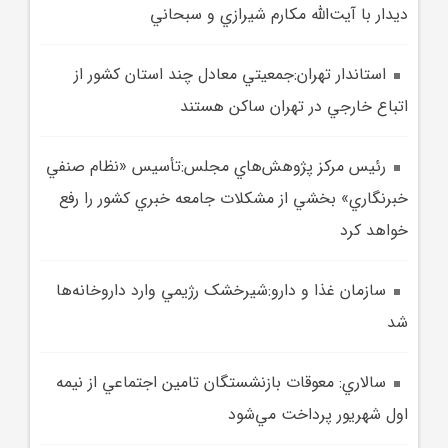
ديدار با آيت‌الله مکارم شيرازي و سبحاني
استاندار تهران:جمعيتي معادل چند استان‌ کشور از
اتباع خارجي در تهران ساکن هستند
رئيس مرکز پژوهش‌هاي مجلس:تأسيس «نظام صنفي
خبرنگاري» بخشي از مشکلات جامعه خبري کشور را رفع
خواهد کرد
سازمان غذا و دارو:شيرخشک رژيمي وارد داروخانه‌ها
شد
سالاري: معوقات بازنشستگان تامين اجتماعي از نيمه
اول شهريور پرداخت مي‌شود