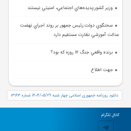
وزير کشور:پديده‌هاي اجتماعي، امنيتي نيستند
سخنگوي دولت:رئيس جمهور بر روند اجراي نهضت
عدالت آموزشي نظارت مستقيم دارد
برنده واقعي جنگ 12 روزه که بود؟
جهت اطلاع
دانلود روزنامه جمهوری اسلامی چهار شنبه 1404/05/29 شماره 13163
کانال تلگرام