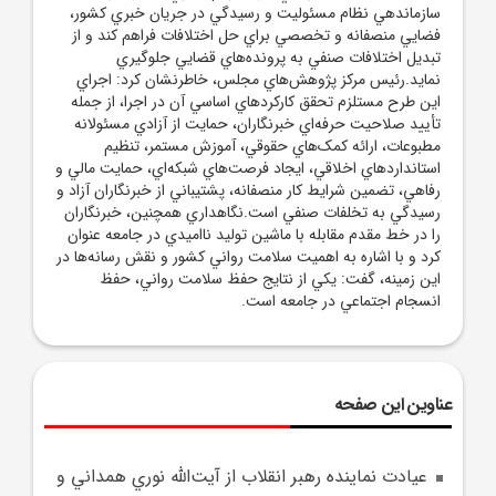
سازماندهي نظام مسئوليت و رسيدگي در جريان خبري کشور،
فضايي منصفانه و تخصصي براي حل اختلافات فراهم کند و از
تبديل اختلافات صنفي به پرونده‌هاي قضايي جلوگيري
نمايد.رئيس مرکز پژوهش‌هاي مجلس، خاطرنشان کرد: اجراي
اين طرح مستلزم تحقق کارکردهاي اساسي آن در اجرا، از جمله
تأييد صلاحيت حرفه‌اي خبرنگاران، حمايت از آزادي مسئولانه
مطبوعات، ارائه کمک‌هاي حقوقي، آموزش مستمر، تنظيم
استانداردهاي اخلاقي، ايجاد فرصت‌هاي شبکه‌اي، حمايت مالي و
رفاهي، تضمين شرايط کار منصفانه، پشتيباني از خبرنگاران آزاد و
رسيدگي به تخلفات صنفي است.نگاهداري همچنين، خبرنگاران
را در خط مقدم مقابله با ماشين توليد نااميدي در جامعه عنوان
کرد و با اشاره به اهميت سلامت رواني کشور و نقش رسانه‌ها در
اين زمينه، گفت: يکي از نتايج حفظ سلامت رواني، حفظ
انسجام اجتماعي در جامعه است.
عناوین این صفحه
عيادت نماينده رهبر انقلاب از آيت‌الله نوري همداني و