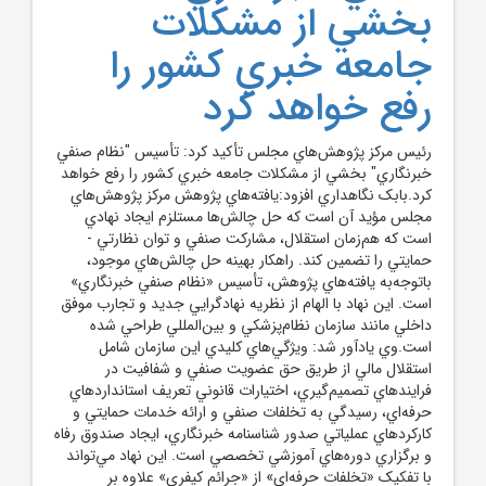
بخشي از مشکلات
جامعه خبري کشور را
رفع خواهد کرد
رئيس مرکز پژوهش‌هاي مجلس تأکيد کرد: تأسيس "نظام صنفي
خبرنگاري" بخشي از مشکلات جامعه خبري کشور را رفع خواهد
کرد.بابک نگاهداري افزود:يافته‌هاي پژوهش مرکز پژوهش‌هاي
مجلس مؤيد آن است که حل چالش‌ها مستلزم ايجاد نهادي
است که هم‌زمان استقلال، مشارکت صنفي و توان نظارتي -
حمايتي را تضمين کند. راهکار بهينه حل چالش‌هاي موجود،
باتوجه‌به يافته‌هاي پژوهش، تأسيس «نظام صنفي خبرنگاري»
است. اين نهاد با الهام از نظريه نهادگرايي جديد و تجارب موفق
داخلي مانند سازمان نظام‌پزشکي و بين‌المللي طراحي شده
است.وي يادآور شد: ويژگي‌هاي کليدي اين سازمان شامل
استقلال مالي از طريق حق عضويت صنفي و شفافيت در
فرايندهاي تصميم‌گيري، اختيارات قانوني تعريف استانداردهاي
حرفه‌اي، رسيدگي به تخلفات صنفي و ارائه خدمات حمايتي و
کارکردهاي عملياتي صدور شناسنامه خبرنگاري، ايجاد صندوق رفاه
و برگزاري دوره‌هاي آموزشي تخصصي است. اين نهاد مي‌تواند
با تفکيک «تخلفات حرفه‌اي» از «جرائم کيفري» علاوه بر