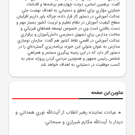
گفت: برهمين اساس، دولت چهاردهم برنامه‌ها و اقدامات
حمايتي مؤثري براي تحقق و دستيابي به اهداف نهضت ملي
عدالت آموزشي در دستور کار قرار داده، چراکه باور داريم افزايش
سطح کيفيت آموزش در نظام تعليم و تربيت کشور بسيار مهم و
دست يافتني است.وي در خصوص توسعه فضاهاي فيزيکي و
ساخت مدارس براي تسهيل دسترسي دانش‌آموزان و برقراري
عدالت آموزشي در اقصي نقاط کشور هم گفت: سازمان نوسازي
مدارس به عنوان متولي اين حوزه، برنامه‌ريزي گسترده‌اي را در
دستور کار دارد که در اين زمينه پيگيري مستمر و همراهي
شخص رئيس جمهور و همچنين مردمي کردن پروژه، منجر به
کسب موفقيت در دستيابي به اهداف خواهد شد.
عناوین این صفحه
عيادت نماينده رهبر انقلاب از آيت‌الله نوري همداني و
ديدار با آيت‌الله مکارم شيرازي و سبحاني