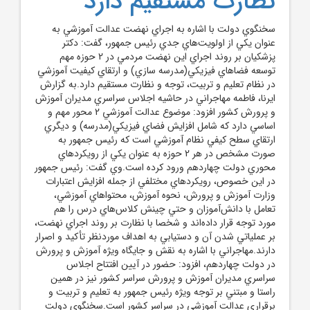
نظارت مستقيم دارد
سخنگوي دولت با اشاره به اجراي نهضت عدالت آموزشي به
عنوان يکي از اولويت‌هاي جدي رئيس جمهور، گفت: دکتر
پزشکيان بر روند اجراي اين نهضت مردمي در 2 حوزه مهم
توسعه فضاهاي فيزيکي(مدرسه سازي) و ارتقاي کيفيت آموزشي
در نظام تعليم و تربيت، توجه و نظارت مستقيم دارد.به گزارش
ايرنا، فاطمه مهاجراني در حاشيه اجلاس سراسري مديران آموزش
و پرورش کشور افزود: موضوع عدالت آموزشي 2 محور مهم و
اساسي دارد که شامل افزايش فضاي فيزيکي(مدرسه) و ديگري
ارتقاي سطح کيفي نظام آموزشي است که رئيس جمهور به
صورت مشخص در هر 2 حوزه به عنوان يکي از رويکردهاي
محوري دولت چهاردهم ورود کرده است.وي گفت: رئيس جمهور
در اين خصوص، رويکردهاي مختلفي از جمله افزايش اعتبارات
وزارت آموزش و پرورش، نحوه آموزش، محتواهاي آموزشي،
تعامل با دانش‌آموزان و حتي چينش کلاس‌هاي درس را هم
مورد توجه قرار داده‌اند و شخصا با نظارت بر روند اجراي نهضت،
بر عملياتي شدن آن و دستيابي به اهداف موردنظر تأکيد و اصرار
دارند.مهاجراني با اشاره به نقش و جايگاه ويژه آموزش و پرورش
در دولت چهاردهم، افزود: حضور در آيين افتتاح اجلاس
سراسري مديران آموزش و پرورش سراسر کشور نيز در همين
راستا و مبتني بر توجه ويژه رئيس جمهور به تعليم و تربيت و
برقراري عدالت آموزشي در سراسر کشور است.سخنگوي دولت