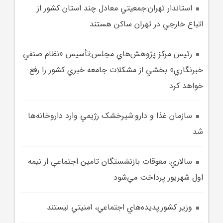
استاندار تهران:جمعيتي معادل چند استان‌ کشور از
اتباع خارجي در تهران ساکن هستند
رئيس مرکز پژوهش‌هاي مجلس:تأسيس «نظام صنفي
خبرنگاري» بخشي از مشکلات جامعه خبري کشور را رفع
خواهد کرد
سازمان غذا و دارو:شيرخشک رژيمي وارد داروخانه‌ها
شد
سالاري: معوقات بازنشستگان تامين اجتماعي از نيمه
اول شهريور پرداخت مي‌شود
وزير کشور:پديده‌هاي اجتماعي، امنيتي نيستند