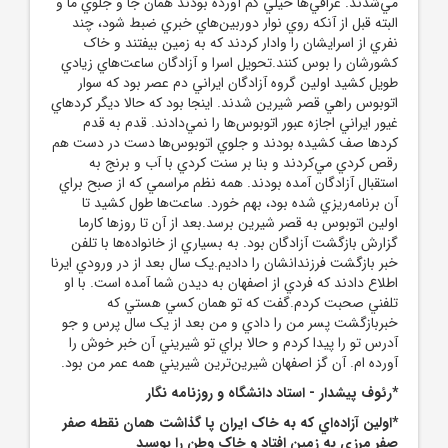
مي‌شدند. عراقي‌ها خيلي کم آورده بودند همان جا و جلوي ما و
البته قبل از آنکه روي نوار دوربين‌هاي خبري ضبط شود، چند
نفري از اسرايشان را وادار کردند که به زمين بيفتند و خاک
کشورشان را بوس کنند.تحويل اسرا و آزادگان ساعت‌هاي زيادي
طويل کشيد اولين گروه آزادگان ايراني دم عصر بود که سوار
اتوبوس راهي قصر شيرين شدند. اينجا بود که حالا ديگر کردهاي
غيور ايراني اجازه عبور اتوبوس‌ها را نمي‌دادند. قدم به قدم
کردها صف کشيده بودند و جلوي اتوبوس‌ها دست در دست هم
رقص کردي مي‌کردند و بنا بر سنت کردي با آب و برنج به
استقبال آزادگان آمده بودند. همه نظم مراسمي که از صبح براي
آن برنامه‌ريزي شده بود، بهم خورد. ساعت‌ها طول کشيد تا
اولين اتوبوس به قصر شيرين برسد.بعد از آن تا روزها کارما
گزارش بازگشت آزادگان بود. به بسياري از خانواده‌ها با تلفن
خبر بازگشت فرزندانشان را داديم.يک سال بعد از در ورودي ايرنا
اطلاع دادند که فردي از اصفهان به ديدن شما آمده است. با او
تلفني صحبت کردم.گفت که تو همان کسي هستي که
خبربازگشت پسر من را دادي و من بعد از يک سال پرس و جو
آدرس تو را پيدا کردم و حالا براي تو شيريني آن خبر خوش را
آورده ام. آن گز اصفهان شيرين‌ترين شيريني همه عمر من بود.
*رئوف پيشدار - استاد دانشگاه و روزنامه نگار
*اولين آزاده‌اي که به خاک ايران پا گذاشت همان نقطه صفر
صفر مرزي به زمين افتاد و خاک وطن را بوسيد