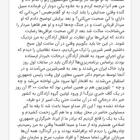
من هم آنرا ترجمه کردم و به علاوه يکي دوبار آن فرمانده سبيل
گنده وقتي صدايش را بلند کرد، به او گفتم؛هيس ! مي‌داني که
داراي با کي صحبت مي‌کني؟ و بعد برايش توضيح دادم که او
سردار قرباني است و در جنگ چه‌ها کرده و او هم ظاهرا سردار را
مي‌شناخت، ساکت شد.بعد از کلي صحبت عراقي‌ها رضايت
دادند که ايراني‌ها براي نظارت بر انتقال آزادگان به مرز نزديک
شوند. در اين جا بايد بگوييم وقتي در آن ساعت اول صبح
داشتيم قصر شيرين را ترک مي‌کرديم، دسته نظاميان را ديدم که
براي اجراي سرود به افتخار آزادگان درحالت خبر‌دار ايستاده
بودند.براساس برنامه‌ريزي‌ها! آزادگان بايد در ساعات اول روز
وارد خاک ايران مي‌شدند و بعد به قصرشيرين مي‌آمدند و در
آنجا توسط مرحوم دکتر حبيبي معاون اول وقت رئيس جمهوري
استقبال مي‌شدند. به افتخار آنها سرود ملي نواخته مي‌شد و چه
و چه – تلويزيون هم بر همين اساس بود که ساعت 14:00 آن روز
در يک گاف خبري بزرگ! از ورود اولين گروه آزادگان به کشور
خبر داد درحالي که در آن ساعت حتي يک اسير از دو طرف
مبادله نشده بود ! اين کار صداو سيما باعث شد تا يقه ما گير
مسئولين حاضر در محل بيفتد و ما هم کلي زحمت کشيدم و
يک به يک را قانع کرديم که برادر ما از ايرنا، خبرگزاري جمهوري
اسلامي هستيم ونه از صدا و سيما.القصه! وقتي به مرز رسيديم،
چادرهايي را ديدم که برافراشته بودند و در گرداگرد همه آن‌ها
سربازان عراقي تماما مسلح ! و افراد صليب سرخ و سازمان ملل