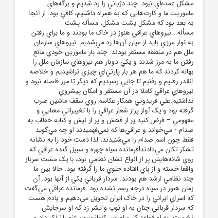
مشکل عمده‌اي نبود. چند دژباني را رد شديم و برگه‌هاي
ماموريت ما و کارت‌هايي که به همراه داشتيم، کافي بود. از آنجا
به بعد بود که مشکل پشت مشکل، مسأله پشت
مسأله...نيروهاي عراقي هنوز در خاک ما بودند و ما براي رفتن
به نوار مرزي بايد از ميان آن‌ها رد مي‌شديم. نيروهاي سازمان
ملل هم در منطقه مستقر بودند. چند بار مامورين خودي مانع
رفتن ما به مرز شدند و يکي دوبار هم نيروهاي سازمان ملل را
بهانه کردند که ما هم هر بار پارتي‌اي چيزي تراشيديم و خلاصه
آنقدر رفتيم و رفتيم تا جايي رسيديم که ديگر تا مرز فاصله نبود و
نيروهاي عراقي کاملا در آن مستقر و امکان پيشروي
نداشتيم.علي فريدوني همکار عکاسم روي سقف ماشين ضرب
گرفته بود و يک آواز پراز شعار عراقي را با تغييراتي معنايي و
مفهومي – فرض کنيد پر از فحش و پر از نيش و کنايه خطاب به
صدام - مي‌خواند و عراقي‌ها که نمي‌فهميدند او چه مي‌گويد
فقط چون اسم صدام را مي‌شنيدند، لذا دست خود را به نشانه
تشکر تکان مي‌دادند!فرمانده سياه چهره و سبيل گنده عراقي که
روي شانه‌هايش پر از انواع نشان نظامي بود، با يک مشت سرباز
واقعا خسته و از پاي افتاده جلوي ما را گرفته بود. حالا بين ما
چند نظامي ارشد هم بودند. سردار قرباني يکي از آنها بود. آن
زمان هنوز در سپاه درجه رسم نشده بود. فرمانده عراقي مي‌گفت
که اسراي ايراني را در خاک ايران تحويل مي‌دهيم و يادم هست
که سردار قرباني چنان به او توپ و تشر زد که او سرجايش
نشست. به او قواعد کار براساس کنوانسيون ژنو را تذکر داد و