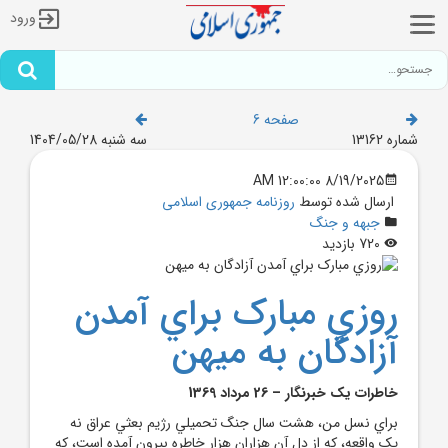
ورود
صفحه 6
شماره 13162
سه شنبه 1404/05/28
8/19/2025 12:00:00 AM
ارسال شده توسط
روزنامه جمهوری اسلامی
جبهه و جنگ
720 بازدید
روزي مبارک براي آمدن
آزادگان به ميهن
خاطرات يک خبرنگار – 26 مرداد 1369
براي نسل من، هشت سال جنگ تحميلي رژيم بعثي عراق نه
يک واقعه، که از دل آن هزاران هزار خاطره بيرون آمده است، که