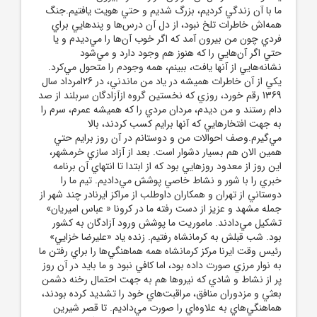
ما با آن زندگي کرديم، بزرگ شديم و حتي هويت يافتيم.جنگ
همه‌اش خاطرات تلخ نبود، از دل آن درس‌ها و پندهايي براي
فردي چون من بيرون آمد که اگر خوب آن‌ها را مي‌ديدم و يا
حتي اگر آن‌هايي را که هنوز هم وجود دارد و مي‌شود
نشانه‌هايي از آنها يافت، ببينم، همه وجودم را متحول مي‌کرد.
يکي از آن خاطرات هميشه در ياد من ماندني، در 26امرداد سال
1369 رقم خورد، روزي که نخستين گروه ازآزادگان سربلند از صد
دام رستند و من ديدم، مردان مردي را که هميشه عمرم، سرم را
به جهت افتخارهايي که آنها برايم کسب کردند، بالا
مي‌گيرم.وصف احوالات من و دوستانم در آن روز برايم حتي
همين الان هم بسيار دشوار است. بعد از آزاد سازي خرمشهر،
اين روز از معدود روزهايي بود که از ابتدا تا انتهاي آن برنامه
خبري را با شور و نشاط خاصي پوشش مي‌داديم. تيم ما را
دوستاني از تهران و همکاران داوطلب از مراکز ايرنادر چند شهر از
جمله مشهد و عزيز از دست رفته ما در کرونا « عباس اميريان»
تشکيل مي‌دادند. ماموريت ما پوشش ورود آزادگان به کشور
بود. شب قبلش به کرمانشاه رفتيم. زنده ياد «عليرضا خزايي»
رئيس وقت ايرنا مرکز کرمانشاه همه هماهنگي‌ها را براي رفتن ما
به نوار مرزي صورت داده بود، اما کافي نبود و ما بايد در آن روز
پر از نشاط و شادي که نيروها هم به جهت احتمال رخنه دشمن
بعثي و مزدوران منافق، مراقبت‌هاي خود را تشديد کرده بودند،
هماهنگي‌هاي به علاوه‌اي را صورت مي‌داديم. تا قصر شيرين