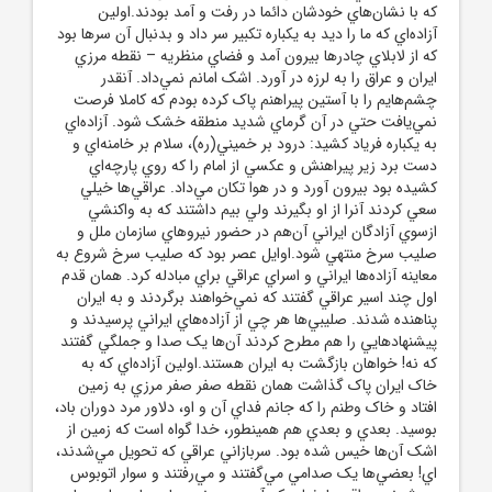
که با نشان‌هاي خودشان دائما در رفت و آمد بودند.اولين
آزاده‌اي که ما را ديد به يکباره تکبير سر داد و بدنبال آن سرها بود
که از لابلاي چادرها بيرون آمد و فضاي منظريه – نقطه مرزي
ايران و عراق را به لرزه در آورد. اشک امانم نمي‌داد. آنقدر
چشم‌هايم را با آستين پيراهنم پاک کرده بودم که کاملا فرصت
نمي‌يافت حتي در آن گرماي شديد منطقه خشک شود. آزاده‌اي
به يکباره فرياد کشيد: درود بر خميني(ره)، سلام بر خامنه‌اي و
دست برد زير پيراهنش و عکسي از امام را که روي پارچه‌اي
کشيده بود بيرون آورد و در هوا تکان مي‌داد. عراقي‌ها خيلي
سعي کردند آنرا از او بگيرند ولي بيم داشتند که به واکنشي
ازسوي آزادگان ايراني آن‌هم در حضور نيروهاي سازمان ملل و
صليب سرخ منتهي شود.اوايل عصر بود که صليب سرخ شروع به
معاينه آزاده‌ها ايراني و اسراي عراقي براي مبادله کرد. همان قدم
اول چند اسير عراقي گفتند که نمي‌خواهند برگردند و به ايران
پناهنده شدند. صليبي‌ها هر چي از آزاده‌هاي ايراني پرسيدند و
پيشنهادهايي را هم مطرح کردند آن‌ها يک صدا و جملگي گفتند
که نه! خواهان بازگشت به ايران هستند.اولين آزاده‌اي که به
خاک ايران پاک گذاشت همان نقطه صفر صفر مرزي به زمين
افتاد و خاک وطنم را که جانم فداي آن و او، دلاور مرد دوران باد،
بوسيد. بعدي و بعدي هم همينطور، خدا گواه است که زمين از
اشک آن‌ها خيس شده بود. سربازاني عراقي که تحويل مي‌شدند،
اي! بعضي‌ها يک صدامي مي‌گفتند و مي‌رفتند و سوار اتوبوس